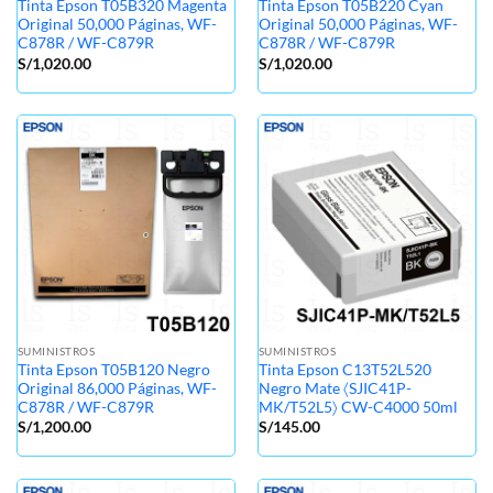
Tinta Epson T05B320 Magenta
Tinta Epson T05B220 Cyan
Original 50,000 Páginas, WF-
Original 50,000 Páginas, WF-
C878R / WF-C879R
C878R / WF-C879R
S/
1,020.00
S/
1,020.00
SUMINISTROS
SUMINISTROS
Tinta Epson T05B120 Negro
Tinta Epson C13T52L520
Original 86,000 Páginas, WF-
Negro Mate 〈SJIC41P-
C878R / WF-C879R
MK/T52L5〉 CW-C4000 50ml
S/
1,200.00
S/
145.00