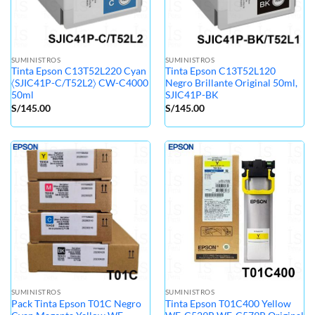
SUMINISTROS
SUMINISTROS
Tinta Epson C13T52L220 Cyan
Tinta Epson C13T52L120
〈SJIC41P-C/T52L2〉 CW-C4000
Negro Brillante Original 50ml,
50ml
SJIC41P-BK
S/
145.00
S/
145.00
SUMINISTROS
SUMINISTROS
Pack Tinta Epson T01C Negro
Tinta Epson T01C400 Yellow