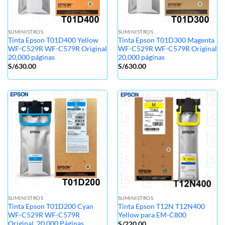
SUMINISTROS
SUMINISTROS
Tinta Epson T01D400 Yellow
Tinta Epson T01D300 Magenta
WF-C529R WF-C579R Original
WF-C529R WF-C579R Original
20,000 páginas
20,000 páginas
S/
630.00
S/
630.00
SUMINISTROS
SUMINISTROS
Tinta Epson T01D200 Cyan
Tinta Epson T12N T12N400
WF-C529R WF-C579R
Yellow para EM-C800
Original, 20,000 Páginas
S/
220.00