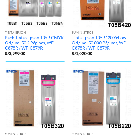
TINTA EPSON
SUMINISTROS
Pack Tintas Epson T05B CMYK
Tinta Epson T05B420 Yellow
Original 50K Páginas, WF-
Original 50,000 Páginas, WF-
C878R / WF-C879R
C878R / WF-C879R
S/
3,999.00
S/
1,020.00
SUMINISTROS
SUMINISTROS