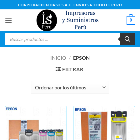
Saltar
CORPORACION DASH S.A.C. ENVIOS A TODO EL PERU
al
contenido
0
Búsqueda
de
productos
INICIO
/
EPSON
FILTRAR