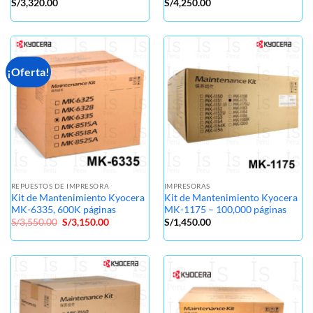
S/
3,320.00
S/
4,250.00
¡Oferta!
REPUESTOS DE IMPRESORA
IMPRESORAS
Kit de Mantenimiento Kyocera
Kit de Mantenimiento Kyocera
MK-6335, 600K páginas
MK-1175 – 100,000 páginas
El
El
S/
3,550.00
S/
3,150.00
S/
1,450.00
precio
precio
original
actual
era:
es:
S/3,550.00.
S/3,150.00.