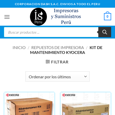
Saltar
CORPORACION DASH S.A.C. ENVIOS A TODO EL PERU
al
contenido
0
Búsqueda
de
productos
INICIO
/
REPUESTOS DE IMPRESORA
/
KIT DE
MANTENIMIENTO KYOCERA
FILTRAR