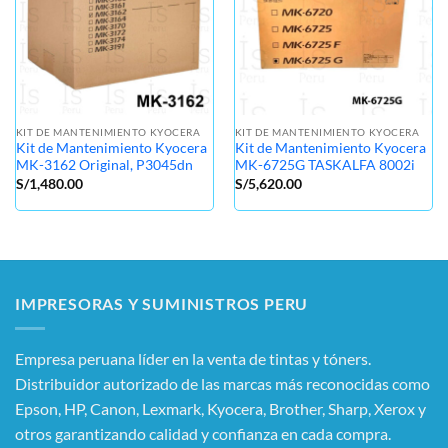
KIT DE MANTENIMIENTO KYOCERA
KIT DE MANTENIMIENTO KYOCERA
Kit de Mantenimiento Kyocera
Kit de Mantenimiento Kyocera
MK-3162 Original, P3045dn
MK-6725G TASKALFA 8002i
S/
1,480.00
S/
5,620.00
IMPRESORAS Y SUMINISTROS PERU
Empresa peruana líder en la venta de tintas y tóners.
Distribuidor autorizado de las marcas más reconocidas como
Epson, HP, Canon, Lexmark, Kyocera, Brother, Sharp, Xerox y
otros garantizando calidad y confianza en cada compra.