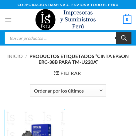
Saltar
CORPORACION DASH S.A.C. ENVIOS A TODO EL PERU
al
contenido
0
Búsqueda
de
productos
INICIO
/
PRODUCTOS ETIQUETADOS “CINTA EPSON
ERC-38B PARA TM-U220A”
FILTRAR