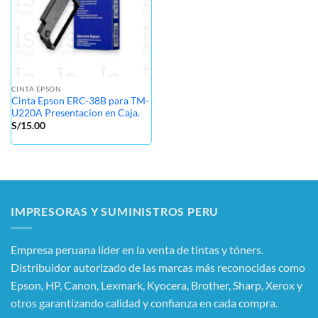
CINTA EPSON
Cinta Epson ERC-38B para TM-
U220A Presentacion en Caja.
S/
15.00
IMPRESORAS Y SUMINISTROS PERU
Empresa peruana líder en la venta de tintas y tóners.
Distribuidor autorizado de las marcas más reconocidas como
Epson, HP, Canon, Lexmark, Kyocera, Brother, Sharp, Xerox y
otros garantizando calidad y confianza en cada compra.