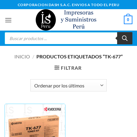
Saltar
CORPORACION DASH S.A.C. ENVIOS A TODO EL PERU
al
contenido
0
Búsqueda
de
productos
INICIO
/
PRODUCTOS ETIQUETADOS “TK-677”
FILTRAR