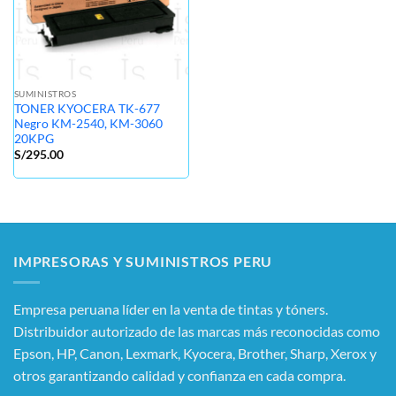
SUMINISTROS
TONER KYOCERA TK-677
Negro KM-2540, KM-3060
20KPG
S/
295.00
IMPRESORAS Y SUMINISTROS PERU
Empresa peruana líder en la venta de tintas y tóners.
Distribuidor autorizado de las marcas más reconocidas como
Epson, HP, Canon, Lexmark, Kyocera, Brother, Sharp, Xerox y
otros garantizando calidad y confianza en cada compra.