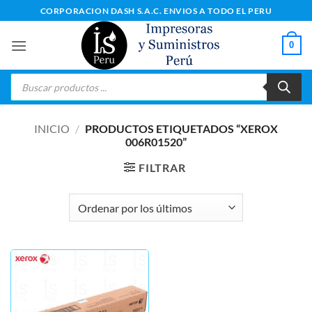
Saltar
CORPORACION DASH S.A.C. ENVIOS A TODO EL PERU
al
contenido
0
Búsqueda
de
productos
INICIO
/
PRODUCTOS ETIQUETADOS “XEROX
006R01520”
FILTRAR