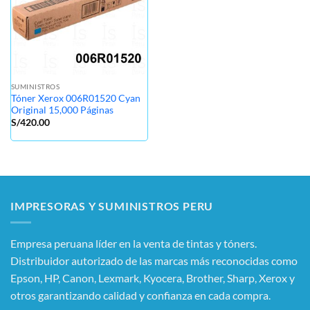
SUMINISTROS
Tóner Xerox 006R01520 Cyan
Original 15,000 Páginas
S/
420.00
IMPRESORAS Y SUMINISTROS PERU
Empresa peruana líder en la venta de tintas y tóners.
Distribuidor autorizado de las marcas más reconocidas como
Epson, HP, Canon, Lexmark, Kyocera, Brother, Sharp, Xerox y
otros garantizando calidad y confianza en cada compra.