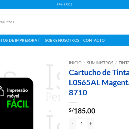
974439522
STOS DE IMPRESORA
SOBRE NOSOTROS
CONTACTO
INICIO
/
SUMINISTROS
/
TINT
Cartucho de Tint
L0S65AL Magenta
8710
185.00
S/
Cartucho de Tinta HP 954XL L0S6