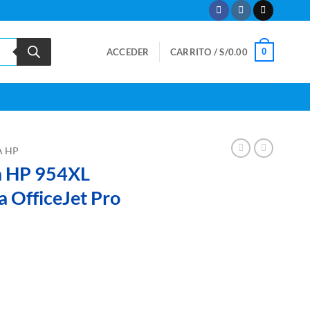
0
ACCEDER
CARRITO /
S/
0.00
A HP
a HP 954XL
 OfficeJet Pro
5AL Magenta OfficeJet Pro 8710 cantidad