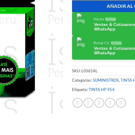
AÑADIR AL
Hector
En línea
Ventas & Cotizacio
WhatsApp
Ronal Ch.
En línea
Ventas & Cotizacio
WhatsApp
SKU:
L0S65AL
Categorías:
SUMINISTROS
,
TINTA 
Etiqueta:
TINTA HP 954