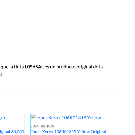
 que la tinta
L0S65AL
es un producto original de la
s.
SUMINISTROS
SUMI
ginal 30,000
Tóner Xerox 106R01319 Yellow Original
Tint