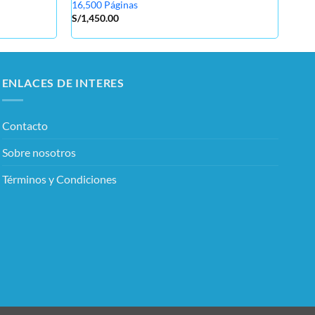
16,500 Páginas
T730
S/
1,450.00
S/
45
ENLACES DE INTERES
Contacto
Sobre nosotros
Términos y Condiciones