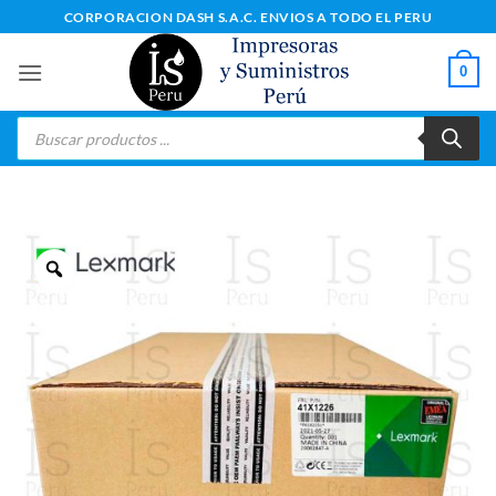
Saltar
CORPORACION DASH S.A.C. ENVIOS A TODO EL PERU
al
contenido
0
Búsqueda
de
productos
Zoom