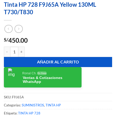
Tinta HP 728 F9J65A Yellow 130ML
T730/T830
450.00
S/
Tinta HP 728 F9J65A Yellow 130ML T730/T830 cantidad
AÑADIR AL CARRITO
Ronal Ch.
En línea
Ventas & Cotizaciones
WhatsApp
SKU:
F9J65A
Categorías:
SUMINISTROS
,
TINTA HP
Etiqueta:
TINTA HP 728