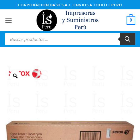
Saltar
CORPORACION DASH S.A.C. ENVIOS A TODO EL PERU
al
contenido
0
Búsqueda
de
productos
Zoom