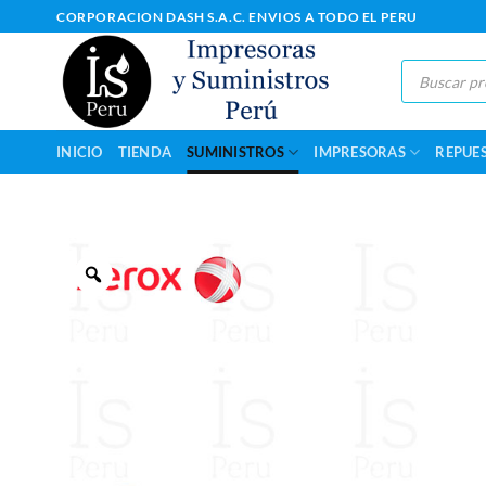
Saltar
CORPORACION DASH S.A.C. ENVIOS A TODO EL PERU
al
contenido
Búsqueda
de
productos
INICIO
TIENDA
SUMINISTROS
IMPRESORAS
REPUE
Zoom