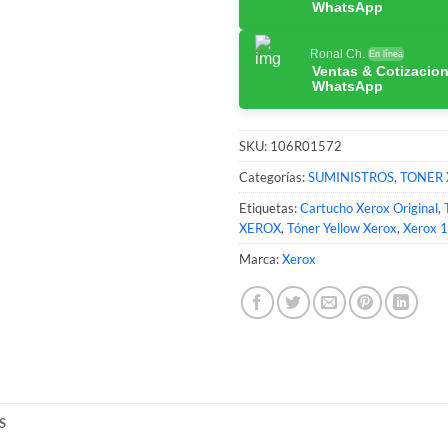
WhatsApp
Ronal Ch.
En línea
Ventas & Cotizacio
WhatsApp
SKU:
106R01572
Categorías:
SUMINISTROS
,
TONER 
Etiquetas:
Cartucho Xerox Original
,
XEROX
,
Tóner Yellow Xerox
,
Xerox 
Marca:
Xerox
S