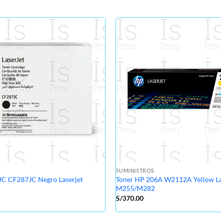
SUMINISTROS
JC CF287JC Negro Laserjet
Toner HP 206A W2112A Yellow La
M255/M282
S/
370.00