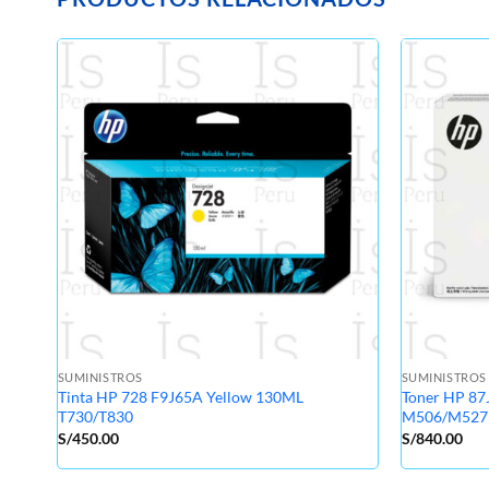
SUMINISTROS
SUMINISTROS
Tinta HP 728 F9J65A Yellow 130ML
Toner HP 87
T730/T830
M506/M527
S/
450.00
S/
840.00