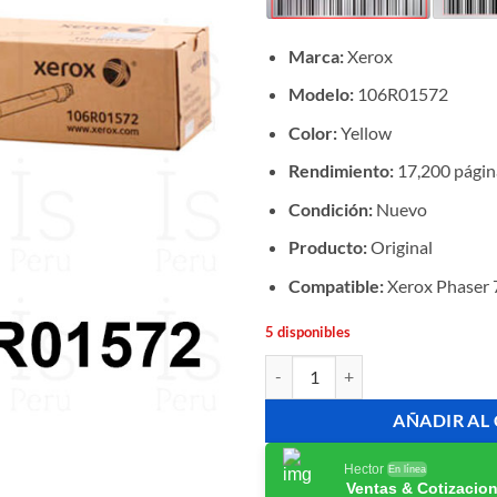
Marca:
Xerox
Modelo:
106R01572
Color:
Yellow
Rendimiento:
17,200 págin
Condición:
Nuevo
Producto:
Original
Compatible:
Xerox Phaser
5 disponibles
Tóner Xerox 106R01572 Yellow Or
AÑADIR AL
Hector
En línea
Ventas & Cotizacio