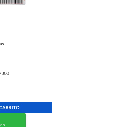
as
 7800
iginal 17,200 Páginas cantidad
 CARRITO
nes