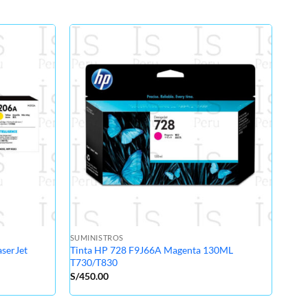
SUMI
Tone
M25
S/
33
SUMINISTROS
serJet
Tinta HP 728 F9J66A Magenta 130ML
T730/T830
S/
450.00