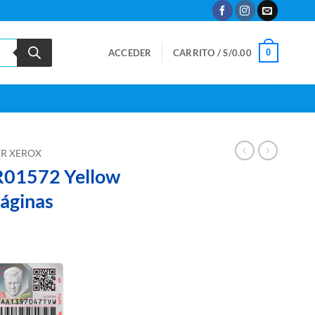
0
ACCEDER
CARRITO /
S/
0.00
R XEROX
R01572 Yellow
Páginas