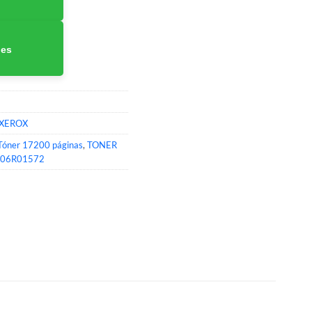
nes
XEROX
Tóner 17200 páginas
,
TONER
106R01572