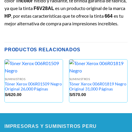
color
nítido y radiante, te brinda garantía de fábrica,
Tricolor
ya que la tinta
es un producto original de la marca
F6V28AL
, por estas características que te ofrece la tinta
es tu
HP
664
mejor alternativa de compra para impresiones increibles.
PRODUCTOS RELACIONADOS
SUMINISTROS
SUMINISTROS
Tóner Xerox 006R01509 Negro
Tóner Xerox 006R01819 Negro
Original 26,000 Páginas
Original 31,000 Páginas
S/
620.00
S/
570.00
IMPRESORAS Y SUMINISTROS PERU