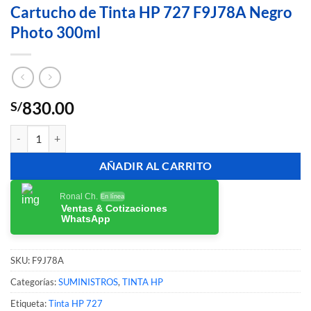
Cartucho de Tinta HP 727 F9J78A Negro
Photo 300ml
830.00
S/
Cartucho de Tinta HP 727 F9J78A Negro Photo 300ml cantidad
AÑADIR AL CARRITO
Ronal Ch.
En línea
Ventas & Cotizaciones
WhatsApp
SKU:
F9J78A
Categorías:
SUMINISTROS
,
TINTA HP
Etiqueta:
Tinta HP 727