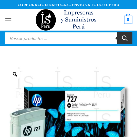
Saltar
CORPORACION DASH S.A.C. ENVIOS A TODO EL PERU
al
contenido
0
Búsqueda
de
productos
Zoom