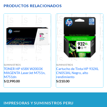
PRODUCTOS RELACIONADOS
SUMINISTROS
SUMINISTROS
TONER HP 658X W2003X
Cartucho de Tinta HP 932XL
MAGENTA LaserJet M751n,
CN053AL Negro, alto
M751dn
rendimiento
S/
2,990.00
S/
210.00
IMPRESORAS Y SUMINISTROS PERU