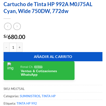
Cartucho de Tinta HP 992A M0J75AL
Cyan, Wide 750DW, 772dw
680.00
S/
Cartucho de Tinta HP 992A M0J75AL Cyan, Wide 750DW, 772dw can
AÑADIR AL CARRITO
Ronal Ch.
En línea
Ventas & Cotizaciones
WhatsApp
SKU:
M0J75AL
Categorías:
SUMINISTROS
,
TINTA HP
Etiqueta:
TINTA HP 992