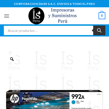
Saltar
CORPORACION DASH S.A.C. ENVIOS A TODO EL PERU
al
contenido
0
Búsqueda
de
productos
Zoom