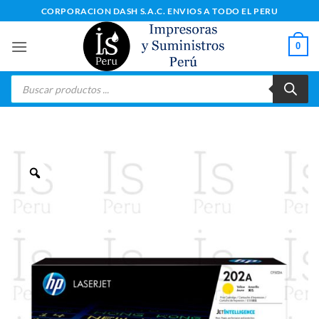
Saltar
CORPORACION DASH S.A.C. ENVIOS A TODO EL PERU
al
contenido
0
Búsqueda
de
productos
Zoom