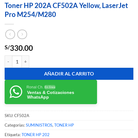
Toner HP 202A CF502A Yellow, LaserJet
Pro M254/M280
330.00
S/
Toner HP 202A CF502A Yellow, LaserJet Pro M254/M280 cantidad
AÑADIR AL CARRITO
Ronal Ch.
En línea
Ventas & Cotizaciones
WhatsApp
SKU:
CF502A
Categorías:
SUMINISTROS
,
TONER HP
Etiqueta:
TONER HP 202