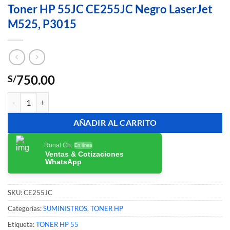
Toner HP 55JC CE255JC Negro LaserJet
M525, P3015
750.00
S/
Toner HP 55JC CE255JC Negro LaserJet M525, P3015 cantidad
AÑADIR AL CARRITO
Ronal Ch.
En línea
Ventas & Cotizaciones
WhatsApp
SKU:
CE255JC
Categorías:
SUMINISTROS
,
TONER HP
Etiqueta:
TONER HP 55