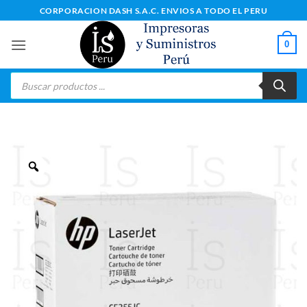
Saltar
CORPORACION DASH S.A.C. ENVIOS A TODO EL PERU
al
contenido
0
Búsqueda
de
productos
Zoom