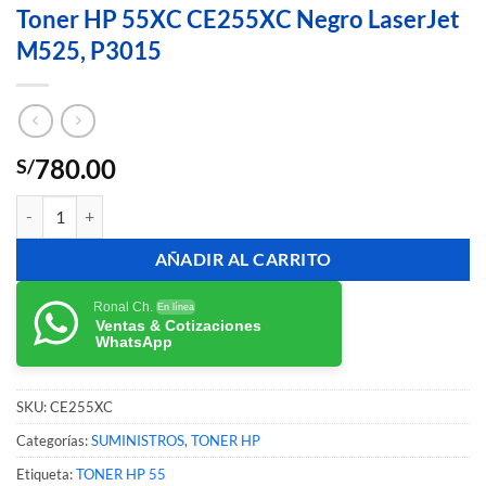
Toner HP 55XC CE255XC Negro LaserJet
M525, P3015
780.00
S/
Toner HP 55XC CE255XC Negro LaserJet M525, P3015 cantidad
AÑADIR AL CARRITO
Ronal Ch.
En línea
Ventas & Cotizaciones
WhatsApp
SKU:
CE255XC
Categorías:
SUMINISTROS
,
TONER HP
Etiqueta:
TONER HP 55