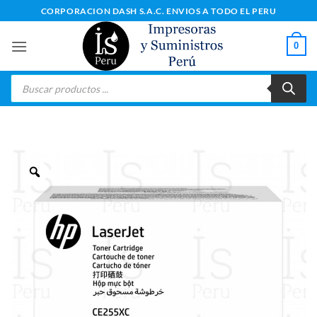
Saltar
CORPORACION DASH S.A.C. ENVIOS A TODO EL PERU
al
contenido
0
Búsqueda
de
productos
Zoom