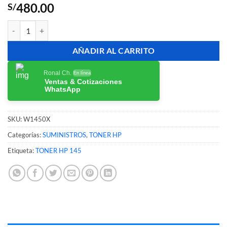
480.00
S/
Cartucho de Tóner HP 145X W1450X Negro LaserJet Original cantid
AÑADIR AL CARRITO
Ronal Ch.
En línea
Ventas & Cotizaciones
WhatsApp
SKU:
W1450X
Categorías:
SUMINISTROS
,
TONER HP
Etiqueta:
TONER HP 145