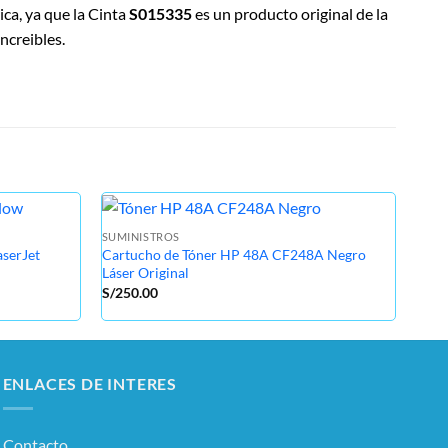
ica, ya que la Cinta
S015335
es un producto original de la
ncreibles.
SUMINISTROS
SUMI
serJet
Cartucho de Tóner HP 48A CF248A Negro
Tone
Láser Original
P30
S/
250.00
S/
75
ENLACES DE INTERES
Contacto