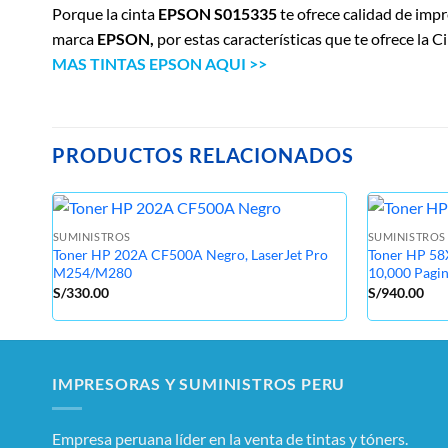
Porque la cinta
EPSON S015335
te ofrece calidad de imp
marca
EPSON,
por estas características que te ofrece la C
MAS TINTAS EPSON AQUI >>
PRODUCTOS RELACIONADOS
SUMINISTROS
SUMINISTROS
Toner HP 202A CF500A Negro, LaserJet Pro
Toner HP 5
M254/M280
10,000 Pagi
S/
330.00
S/
940.00
IMPRESORAS Y SUMINISTROS PERU
Empresa peruana líder en la venta de tintas y tóners.