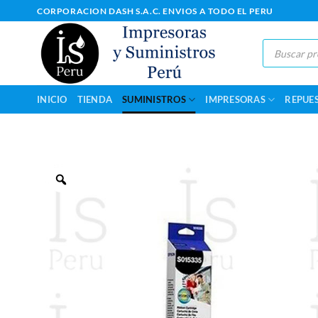
Saltar
CORPORACION DASH S.A.C. ENVIOS A TODO EL PERU
al
contenido
Búsqueda
de
productos
INICIO
TIENDA
SUMINISTROS
IMPRESORAS
REPUE
Zoom