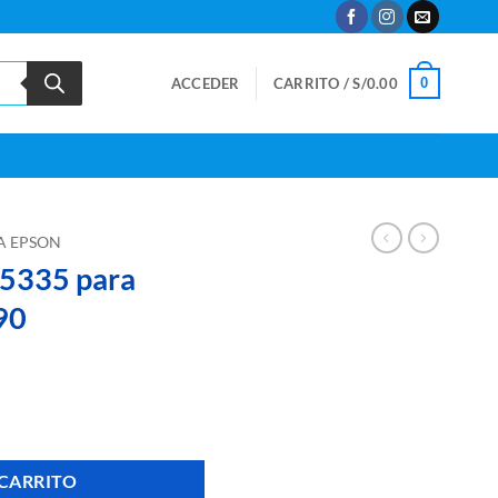
0
ACCEDER
CARRITO /
S/
0.00
A EPSON
5335 para
90
sora FX-2190 cantidad
 CARRITO