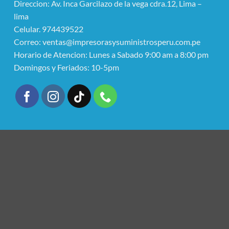
Direccion: Av. Inca Garcilazo de la vega cdra.12, Lima –
lima
Celular. 974439522
Correo: ventas@impresorasysuministrosperu.com.pe
Horario de Atencion: Lunes a Sabado 9:00 am a 8:00 pm
Domingos y Feriados: 10-5pm