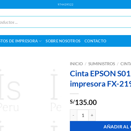
974439522
STOS DE IMPRESORA
SOBRE NOSOTROS
CONTACTO
INICIO
/
SUMINISTROS
/
CINT
Cinta EPSON S01
impresora FX-21
135.00
S/
Cinta EPSON S015335 para impre
AÑADIR AL