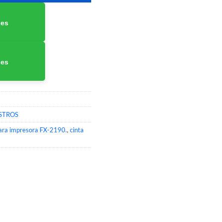
nes
nes
STROS
ra impresora FX-2190.
,
cinta