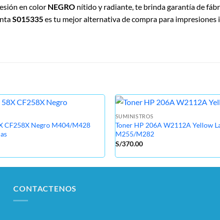
resión en color
NEGRO
nítido y radiante, te brinda garantía de fábr
inta
S015335
es tu mejor alternativa de compra para impresiones i
SUMINISTROS
8X CF258X Negro M404/M428
Toner HP 206A W2112A Yellow La
nas
M255/M282
S/
370.00
CONTACTENOS