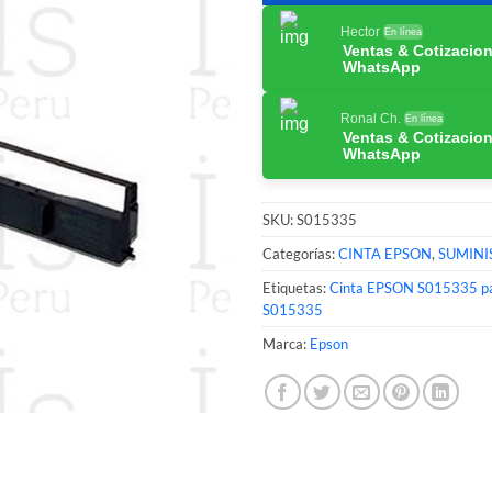
Hector
En línea
Ventas & Cotizacio
WhatsApp
Ronal Ch.
En línea
Ventas & Cotizacio
WhatsApp
SKU:
S015335
Categorías:
CINTA EPSON
,
SUMINI
Etiquetas:
Cinta EPSON S015335 pa
S015335
Marca:
Epson