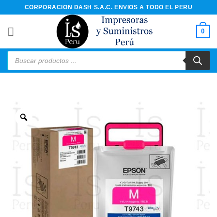
Saltar
CORPORACION DASH S.A.C. ENVIOS A TODO EL PERU
al
contenido
0
Búsqueda
de
productos
Zoom