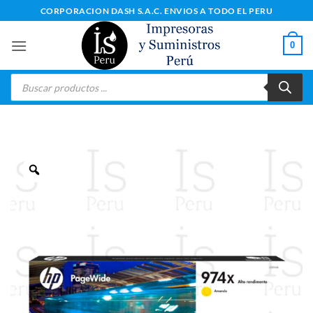
Saltar
CORPORACION DASH S.A.C. ENVIOS A TODO EL PERU
al
contenido
0
Búsqueda
de
productos
Zoom