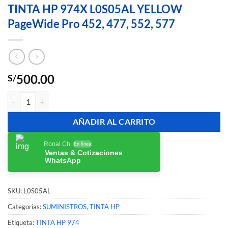
TINTA HP 974X L0S05AL YELLOW
PageWide Pro 452, 477, 552, 577
500.00
S/
TINTA HP 974X L0S05AL YELLOW PageWide Pro 452, 477, 552, 577 
AÑADIR AL CARRITO
Ronal Ch.
En línea
Ventas & Cotizaciones
WhatsApp
SKU:
L0S05AL
Categorías:
SUMINISTROS
,
TINTA HP
Etiqueta:
TINTA HP 974