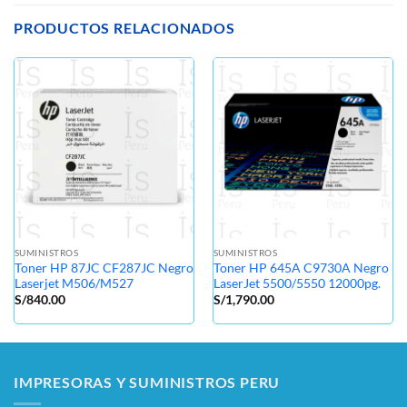
PRODUCTOS RELACIONADOS
SUMINISTROS
SUMINISTROS
Toner HP 87JC CF287JC Negro
Toner HP 645A C9730A Negro
Laserjet M506/M527
LaserJet 5500/5550 12000pg.
S/
840.00
S/
1,790.00
IMPRESORAS Y SUMINISTROS PERU