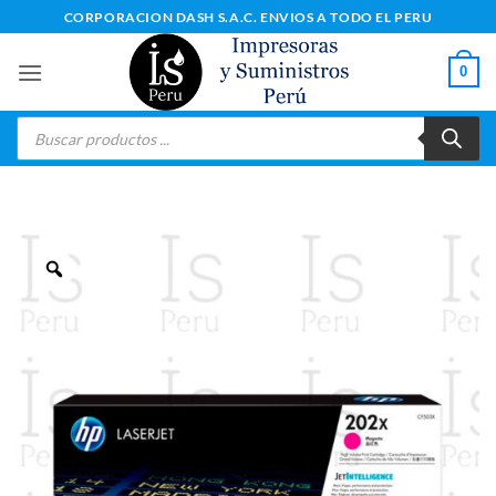
Saltar
CORPORACION DASH S.A.C. ENVIOS A TODO EL PERU
al
contenido
0
Búsqueda
de
productos
Zoom