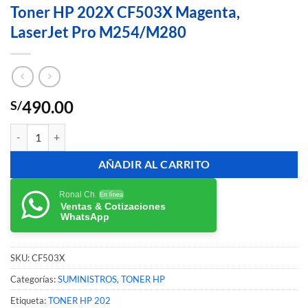
Toner HP 202X CF503X Magenta,
LaserJet Pro M254/M280
490.00
S/
Toner HP 202X CF503X Magenta, LaserJet Pro M254/M280 cantidad
AÑADIR AL CARRITO
Ronal Ch.
En línea
Ventas & Cotizaciones
WhatsApp
SKU:
CF503X
Categorías:
SUMINISTROS
,
TONER HP
Etiqueta:
TONER HP 202