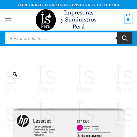
Saltar
CORPORACION DASH S.A.C. ENVIOS A TODO EL PERU
al
contenido
0
Búsqueda
de
productos
Zoom