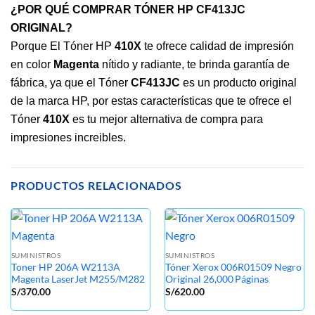
¿POR QUÉ COMPRAR TÓNER HP CF413JC
ORIGINAL?
Porque El Tóner HP
410X
te ofrece calidad de impresión
en color
Magenta
nítido y radiante, te brinda garantía de
fábrica, ya que el Tóner
CF413JC
es un producto original
de la marca HP, por estas características que te ofrece el
Tóner
410X
es tu mejor alternativa de compra para
impresiones increibles.
PRODUCTOS RELACIONADOS
SUMINISTROS
SUMINISTROS
Toner HP 206A W2113A
Tóner Xerox 006R01509 Negro
Magenta LaserJet M255/M282
Original 26,000 Páginas
S/
370.00
S/
620.00