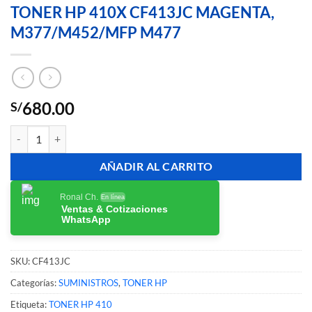
TONER HP 410X CF413JC MAGENTA,
M377/M452/MFP M477
680.00
S/
TONER HP 410X CF413JC MAGENTA, M377/M452/MFP M477 canti
AÑADIR AL CARRITO
Ronal Ch.
En línea
Ventas & Cotizaciones
WhatsApp
SKU:
CF413JC
Categorías:
SUMINISTROS
,
TONER HP
Etiqueta:
TONER HP 410