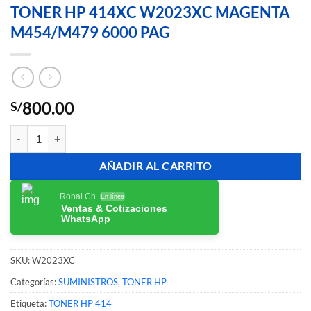
TONER HP 414XC W2023XC MAGENTA
M454/M479 6000 PAG
800.00
S/
TONER HP 414XC W2023XC MAGENTA M454/M479 6000 PAG cant
AÑADIR AL CARRITO
Ronal Ch.
En línea
Ventas & Cotizaciones
WhatsApp
SKU:
W2023XC
Categorías:
SUMINISTROS
,
TONER HP
Etiqueta:
TONER HP 414