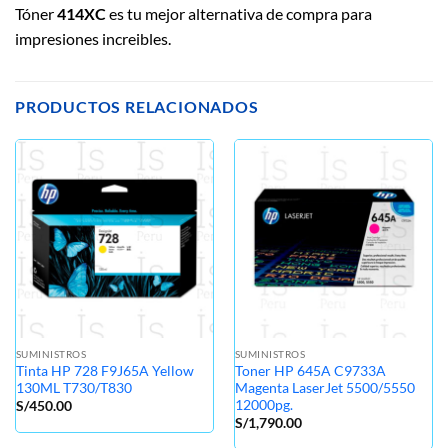
Tóner
414XC
es tu mejor alternativa de compra para
impresiones increibles.
PRODUCTOS RELACIONADOS
SUMINISTROS
SUMINISTROS
Tinta HP 728 F9J65A Yellow
Toner HP 645A C9733A
130ML T730/T830
Magenta LaserJet 5500/5550
12000pg.
S/
450.00
S/
1,790.00