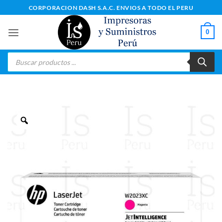
Saltar
CORPORACION DASH S.A.C. ENVIOS A TODO EL PERU
al
contenido
0
Búsqueda
de
productos
Zoom