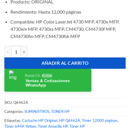
Producto: ORIGINAL
Rendimiento: Hasta 12,000 páginas
Compatible: HP Color LaserJet 4730 MFP, 4730x MFP,
4730xm MFP, 4730xs MFP, CM4730, CM4730f MFP,
CM4730fm MFP, CM4730fsk MFP
Tóner HP 644A Q6462A Yellow Original 12,000 Páginas cantidad
AÑADIR AL CARRITO
Ronal Ch.
En línea
Ventas & Cotizaciones
WhatsApp
SKU:
Q6462A
Categorías:
SUMINISTROS
,
TONER HP
Etiquetas:
Cartucho HP Original
,
HP Q6462A
,
Tóner 12000 páginas
,
Tóner 644A Yellow
,
Tóner Amarillo HP
,
Tóner HP