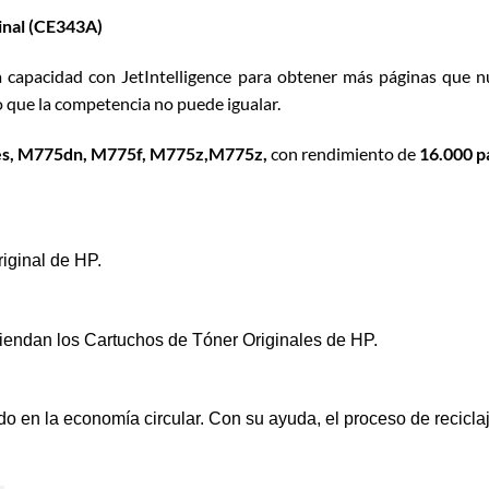
inal (CE343A)
a capacidad con JetIntelligence para obtener más páginas que n
go que la competencia no puede igualar.
ies, M775dn, M775f, M775z,M775z,
con rendimiento de
16.000 p
riginal de HP.
iendan los Cartuchos de Tóner Originales de HP.
ndo en la economía circular. Con su ayuda, el proceso de recicla