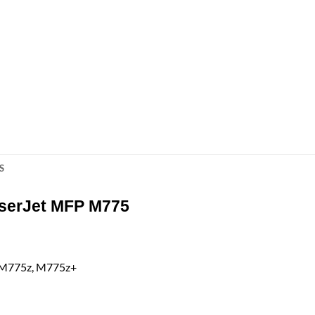
S
serJet MFP M775
, M775z, M775z+