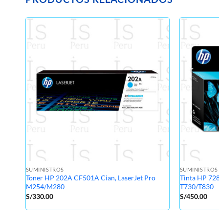
SUMINISTROS
SUMINISTROS
Toner HP 202A CF501A Cian, LaserJet Pro
Tinta HP 72
M254/M280
T730/T830
S/
330.00
S/
450.00