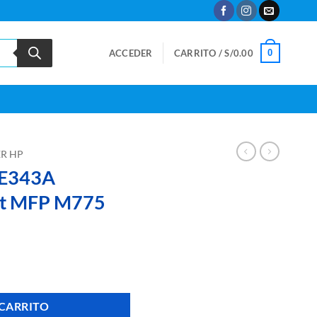
0
ACCEDER
CARRITO /
S/
0.00
R HP
CE343A
et MFP M775
 LaserJet MFP M775 cantidad
 CARRITO