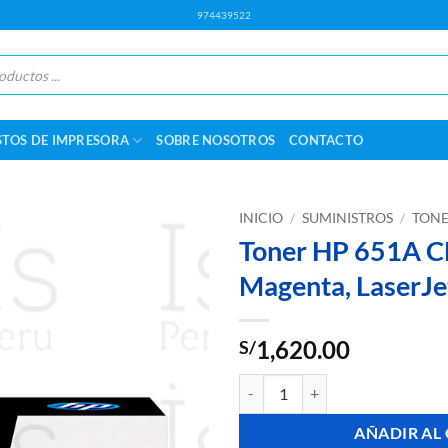
974439522
STOS DE IMPRESORA
SOBRE NOSOTROS
CONTACTO
INICIO
/
SUMINISTROS
/
TONE
Toner HP 651A 
Magenta, LaserJ
1,620.00
S/
Toner HP 651A CE343A Magenta,
AÑADIR AL