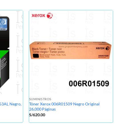
SUMI
Tóne
Pági
S/
42
SUMINISTROS
53AL Negro,
Tóner Xerox 006R01509 Negro Original
26,000 Páginas
S/
620.00