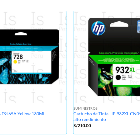
SUMINISTROS
8 F9J65A Yellow 130ML
Cartucho de Tinta HP 932XL CN0
alto rendimiento
S/
210.00