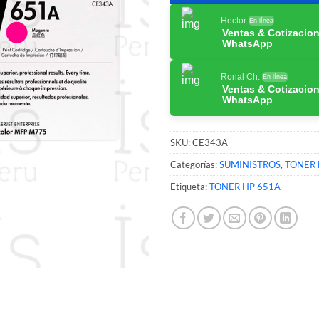
Hector
En línea
Ventas & Cotizacio
WhatsApp
Ronal Ch.
En línea
Ventas & Cotizacio
WhatsApp
SKU:
CE343A
Categorías:
SUMINISTROS
,
TONER 
Etiqueta:
TONER HP 651A