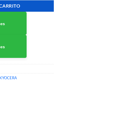
 CARRITO
nes
nes
 KYOCERA