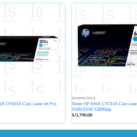
SUMINISTROS
2A CF501A Cian, LaserJet Pro
Toner HP 645A C9731A Cian Lase
5500/5550 12000pg.
S/
1,790.00