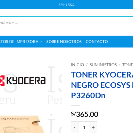
974439522
STOS DE IMPRESORA
SOBRE NOSOTROS
CONTACTO
INICIO
/
SUMINISTROS
/
TONE
TONER KYOCERA
NEGRO ECOSYS 
P3260Dn
365.00
S/
TONER KYOCERA TK-3192 NEGR