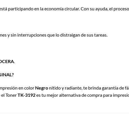
 está participando en la economía circular. Con su ayuda, el proceso
mes y sin interrupciones que lo distraigan de sus tareas.
OCERA
.
GINAL?
impresión en color
N
egro
nítido y radiante, te brinda garantía de f
e el Toner
TK-3192
es tu mejor alternativa de compra para impresio