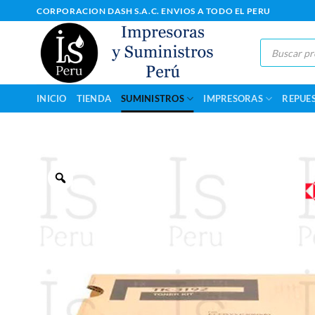
Saltar
CORPORACION DASH S.A.C. ENVIOS A TODO EL PERU
al
contenido
Búsqueda
de
productos
INICIO
TIENDA
SUMINISTROS
IMPRESORAS
REPUE
Zoom