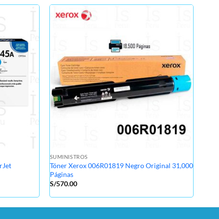
SUMI
Tone
M25
S/
37
SUMINISTROS
rJet
Tóner Xerox 006R01819 Negro Original 31,000
Páginas
S/
570.00