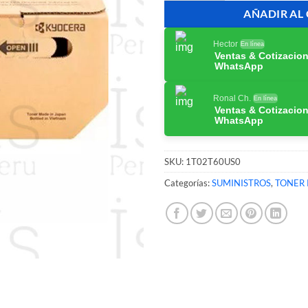
AÑADIR AL
Hector
En línea
Ventas & Cotizacio
WhatsApp
Ronal Ch.
En línea
Ventas & Cotizacio
WhatsApp
SKU:
1T02T60US0
Categorías:
SUMINISTROS
,
TONER