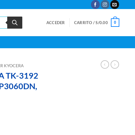
0
ACCEDER
CARRITO /
S/
0.00
R KYOCERA
 TK-3192
P3060DN,
O ECOSYS P3060DN, P3260Dn cantidad