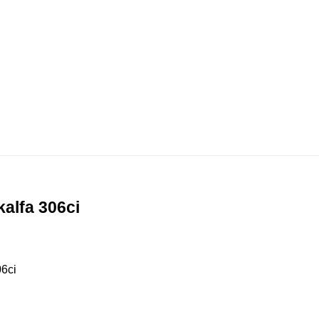
alfa 306ci
06ci