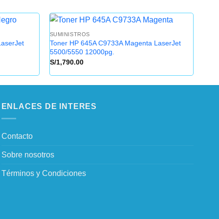
SUMINISTROS
SUMI
aserJet
Toner HP 645A C9733A Magenta LaserJet
Tone
5500/5550 12000pg.
5500
S/
1,790.00
S/
1,
ENLACES DE INTERES
Contacto
Sobre nosotros
Términos y Condiciones