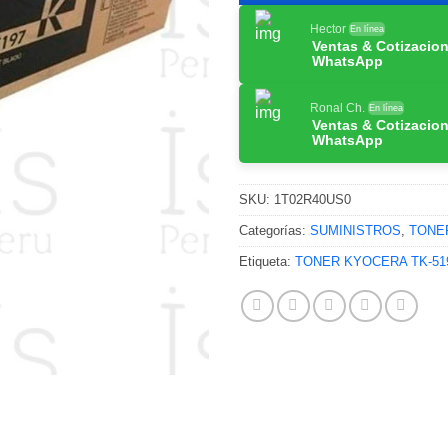
Hector
En línea
Ventas & Cotizacio
WhatsApp
Ronal Ch.
En línea
Ventas & Cotizacio
WhatsApp
SKU:
1T02R40US0
Categorías:
SUMINISTROS
,
TONE
Etiqueta:
TONER KYOCERA TK-51