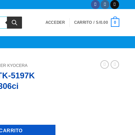
0
ACCEDER
CARRITO /
S/
0.00
ER KYOCERA
TK-5197K
306ci
 Taskalfa 306ci cantidad
 CARRITO