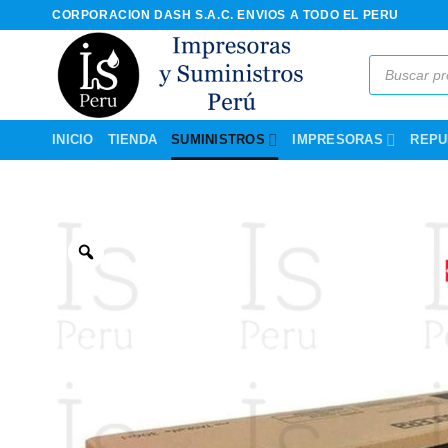
Saltar
CORPORACION DASH S.A.C. ENVIOS A TODO EL PERU
al
contenido
Búsqueda
de
productos
INICIO
TIENDA
SUMINISTROS
IMPRESORAS
REPU
Zoom