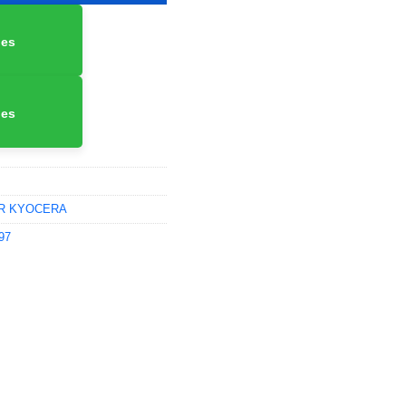
nes
nes
R KYOCERA
97