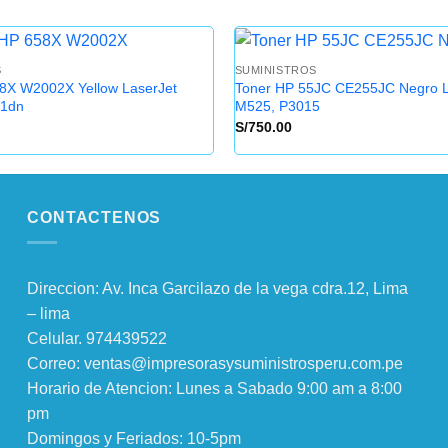
S
SUMINISTROS
8X W2002X Yellow LaserJet
Toner HP 55JC CE255JC Negro L
1dn
M525, P3015
S/
750.00
CONTACTENOS
Direccion: Av. Inca Garcilazo de la vega cdra.12, Lima
– lima
Celular. 974439522
Correo: ventas@impresorasysuministrosperu.com.pe
Horario de Atencion: Lunes a Sabado 9:00 am a 8:00
pm
Domingos y Feriados: 10-5pm