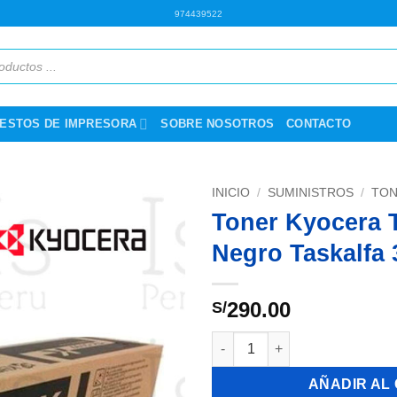
974439522
ESTOS DE IMPRESORA
SOBRE NOSOTROS
CONTACTO
INICIO
/
SUMINISTROS
/
TON
Toner Kyocera 
Negro Taskalfa 
290.00
S/
Toner Kyocera TK-5197K Negro
AÑADIR AL