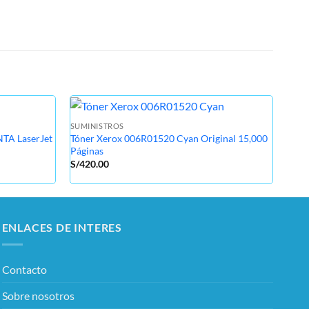
SUMINISTROS
SUMI
A LaserJet
Tóner Xerox 006R01520 Cyan Original 15,000
Tone
Páginas
5500
S/
420.00
S/
1,
ENLACES DE INTERES
Contacto
Sobre nosotros