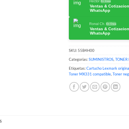
Hector
En línea
Ventas & Cotizacio
WhatsApp
Ronal Ch.
En línea
Ventas & Cotizacio
WhatsApp
SKU:
55B4H00
Categorías:
SUMINISTROS
,
TONER
Etiquetas:
Cartucho Lexmark origina
Toner MX331 compatible
,
Toner ne
S