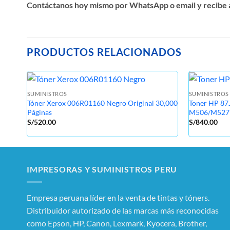
Contáctanos hoy mismo por WhatsApp o email y recibe 
PRODUCTOS RELACIONADOS
SUMINISTROS
SUMINISTROS
Tóner Xerox 006R01160 Negro Original 30,000
Toner HP 87
Páginas
M506/M527
S/
520.00
S/
840.00
IMPRESORAS Y SUMINISTROS PERU
Empresa peruana líder en la venta de tintas y tóners.
Distribuidor autorizado de las marcas más reconocidas
como Epson, HP, Canon, Lexmark, Kyocera, Brother,