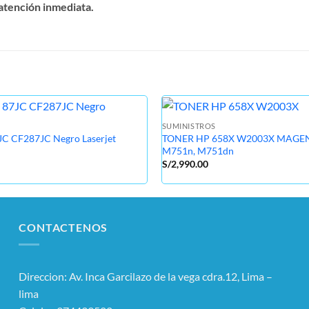
atención inmediata.
SUMINISTROS
JC CF287JC Negro Laserjet
TONER HP 658X W2003X MAGENT
M751n, M751dn
S/
2,990.00
CONTACTENOS
Direccion: Av. Inca Garcilazo de la vega cdra.12, Lima –
lima