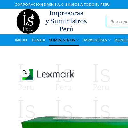
Saltar
CORPORACION DASH S.A.C. ENVIOS A TODO EL PERU
al
contenido
Búsqueda
de
productos
INICIO
TIENDA
SUMINISTROS
IMPRESORAS
REPUE
Zoom