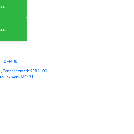
nes
nes
 LEXMARK
l
,
Toner Lexmark 55B4H00
,
gro Lexmark MS431