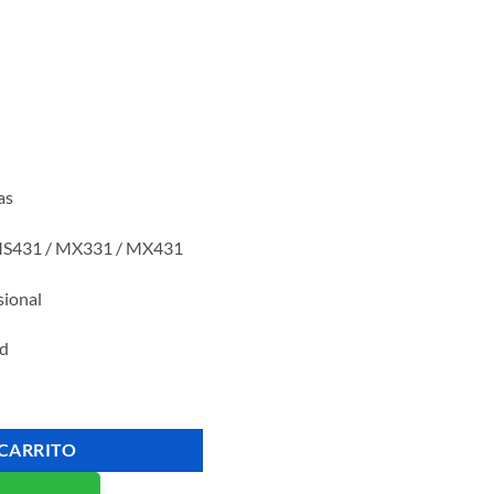
as
 MS431 / MX331 / MX431
sional
ad
l, MS331 MX431, 15K cantidad
 CARRITO