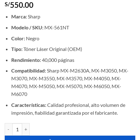
550.00
S/
Marca:
Sharp
Modelo / SKU:
MX-561NT
Color:
Negro
Tipo:
Tóner Láser Original (OEM)
Rendimiento:
40,000 páginas
Compatibilidad:
Sharp MX-M2630A, MX-M3050, MX-
M3070, MX-M3550, MX-M3570, MX-M4050, MX-
M4070, MX-M5050, MX-M5070, MX-M6050, MX-
M6070
Características:
Calidad profesional, alto volumen de
impresión, fiabilidad garantizada por el fabricante.
Toner Sharp MX-561NT Negro, MX-M2630A, MX-M3050, MX-M3070