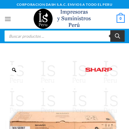
Saltar
CORPORACION DASH S.A.C. ENVIOS A TODO EL PERU
al
contenido
0
Búsqueda
de
productos
Zoom