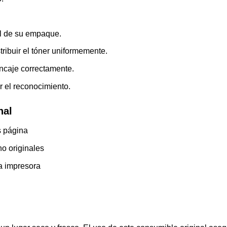
l de su empaque.
ribuir el tóner uniformemente.
encaje correctamente.
r el reconocimiento.
nal
s página
o originales
a impresora