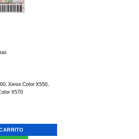
nas
00, Xerox Color X550,
Color X570
Original 30,000 Páginas cantidad
 CARRITO