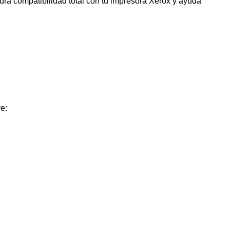
ura compatibilidad total con tu impresora Xerox y ayuda
e: