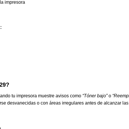
 la impresora
:
529?
uando tu impresora muestre avisos como
“Tóner bajo”
o
“Reempl
rse desvanecidas o con áreas irregulares antes de alcanzar la
.