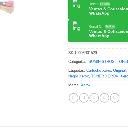
Hector
En línea
Ventas & Cotizacio
WhatsApp
Ronal Ch.
En línea
Ventas & Cotizacio
WhatsApp
SKU:
006R01529
Categorías:
SUMINISTROS
,
TONE
Etiquetas:
Cartucho Xerox Original
,
Negro Xerox
,
TONER XEROX
,
Xer
Marca:
Xerox