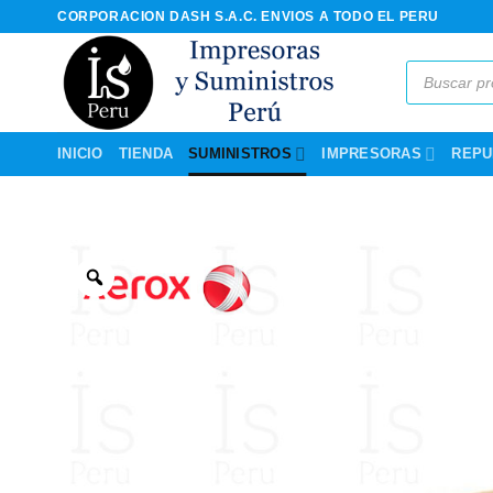
Saltar
CORPORACION DASH S.A.C. ENVIOS A TODO EL PERU
al
contenido
Búsqueda
de
productos
INICIO
TIENDA
SUMINISTROS
IMPRESORAS
REPU
Zoom