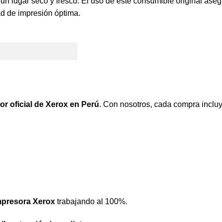
n lugar seco y fresco. El uso de este consumible original aseg
ad de impresión óptima.
r oficial de Xerox en Perú
. Con nosotros, cada compra incluy
mpresora Xerox
trabajando al 100%.