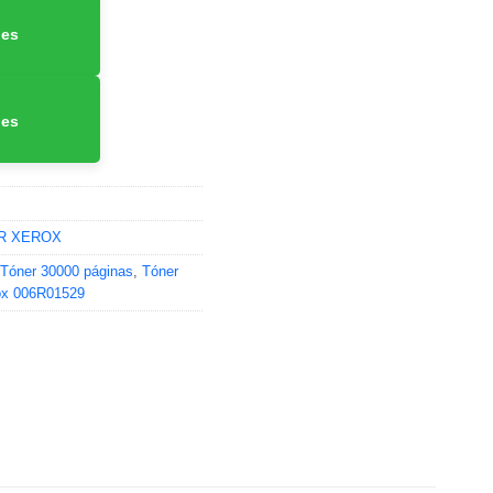
nes
nes
R XEROX
Tóner 30000 páginas
,
Tóner
ox 006R01529