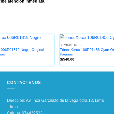
ibe atención inmediata.
S
SUMINISTROS
 006R01819 Negro Original
Tóner Xerox 106R01456 Cyan Ori
nas
Páginas
S/
540.00
CONTACTENOS
Direccion: Av. Inca Garcilazo de la vega cdra.12, Lima
– lima
Celular. 974439522