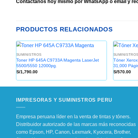
Contáctanos hoy mismo por WhatsApp o email y rec
PRODUCTOS RELACIONADOS
SUMINISTROS
SUMINISTRO
Toner HP 645A C9733A Magenta LaserJet
Tóner Xerox
5500/5550 12000pg.
31,000 Pági
S/
1,790.00
S/
570.00
IMPRESORAS Y SUMINISTROS PERU
Empresa peruana líder en la venta de tintas y tóners.
Distribuidor autorizado de las marcas más reconocidas
como Epson, HP, Canon, Lexmark, Kyocera, Brother,