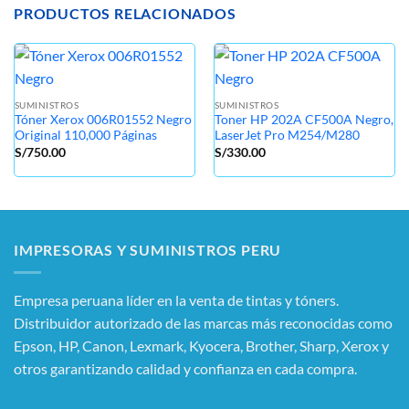
PRODUCTOS RELACIONADOS
SUMINISTROS
SUMINISTROS
Tóner Xerox 006R01552 Negro
Toner HP 202A CF500A Negro,
Original 110,000 Páginas
LaserJet Pro M254/M280
S/
750.00
S/
330.00
IMPRESORAS Y SUMINISTROS PERU
Empresa peruana líder en la venta de tintas y tóners.
Distribuidor autorizado de las marcas más reconocidas como
Epson, HP, Canon, Lexmark, Kyocera, Brother, Sharp, Xerox y
otros garantizando calidad y confianza en cada compra.