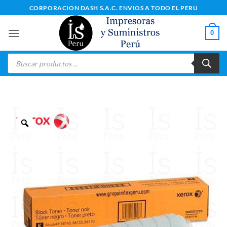
Saltar
CORPORACION DASH S.A.C. ENVIOS A TODO EL PERU
al
contenido
0
Búsqueda
de
productos
Zoom