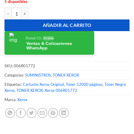
5 disponibles
Tóner Xerox 006R01772 Negro Original 52,000 Páginas cantidad
AÑADIR AL CARRITO
Ronal Ch.
En línea
Ventas & Cotizaciones
WhatsApp
SKU:
006R01772
Categorías:
SUMINISTROS
,
TONER XEROX
Etiquetas:
Cartucho Xerox Original
,
Tóner 52000 páginas
,
Tóner Negro
Xerox
,
TONER XEROX
,
Xerox 006R01772
Marca:
Xerox