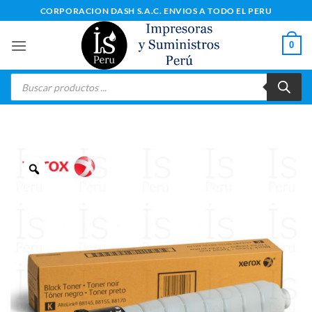
Saltar
CORPORACION DASH S.A.C. ENVIOS A TODO EL PERU
al
contenido
0
Búsqueda
de
productos
Zoom