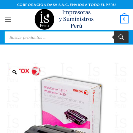
Saltar
CORPORACION DASH S.A.C. ENVIOS A TODO EL PERU
al
contenido
0
Búsqueda
de
productos
Zoom