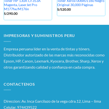
Toner HP 130A CF353A
Tóner Xerox 006R01160 Negro
Magenta, LaserJet Pro
Original 30,000 Páginas
M177fw/M176n
S/
520.00
S/
290.00
IMPRESORAS Y SUMINISTROS PERU
Empresa peruana líder en la venta de tintas y tóners.
Distribuidor autorizado de las marcas más reconocidas como
Epson, HP, Canon, Lexmark, Kyocera, Brother, Sharp, Xerox y
otros garantizando calidad y confianza en cada compra.
CONTACTENOS
Direccion: Av. Inca Garcilazo de la vega cdra.12, Lima – lima
Celular. 974439522