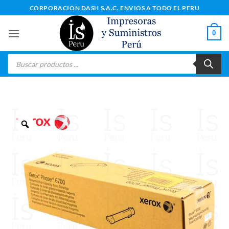
Saltar
CORPORACION DASH S.A.C. ENVIOS A TODO EL PERU
al
contenido
0
Búsqueda
de
productos
Zoom