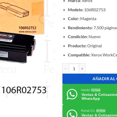
Marca:
Xerox
Modelo:
106R02753
Color:
Magenta
Rendimiento:
7,500 página
Condición:
Nuevo
Producto:
Original
Compatible:
Xerox WorkCe
Tóner Xerox 106R02753 Magenta O
AÑADIR AL
Hector
En línea
Ventas & Cotizacio
WhatsApp
Ronal Ch.
En línea
Ventas & Cotizacio