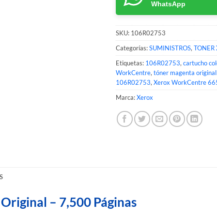
WhatsApp
SKU:
106R02753
Categorías:
SUMINISTROS
,
TONER 
Etiquetas:
106R02753
,
cartucho co
WorkCentre
,
tóner magenta origina
106R02753
,
Xerox WorkCentre 66
Marca:
Xerox
S
riginal – 7,500 Páginas