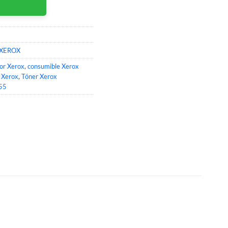
XEROX
lor Xerox
,
consumible Xerox
l Xerox
,
Tóner Xerox
55