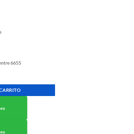
s
ntre 6655
riginal 7,500 Páginas cantidad
 CARRITO
nes
nes