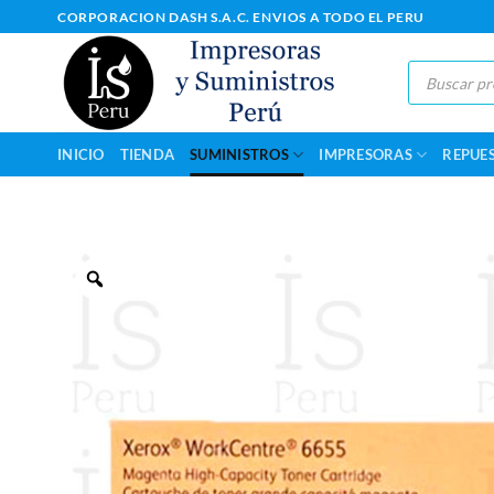
Saltar
CORPORACION DASH S.A.C. ENVIOS A TODO EL PERU
al
contenido
Búsqueda
de
productos
INICIO
TIENDA
SUMINISTROS
IMPRESORAS
REPUE
Zoom