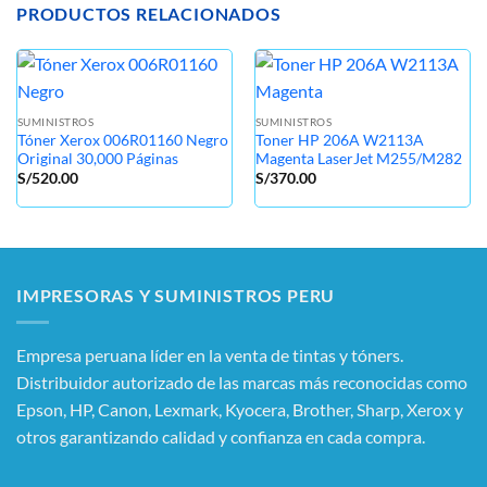
PRODUCTOS RELACIONADOS
SUMINISTROS
SUMINISTROS
Tóner Xerox 006R01160 Negro
Toner HP 206A W2113A
Original 30,000 Páginas
Magenta LaserJet M255/M282
S/
520.00
S/
370.00
IMPRESORAS Y SUMINISTROS PERU
Empresa peruana líder en la venta de tintas y tóners.
Distribuidor autorizado de las marcas más reconocidas como
Epson, HP, Canon, Lexmark, Kyocera, Brother, Sharp, Xerox y
otros garantizando calidad y confianza en cada compra.