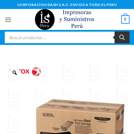
Saltar
CORPORACION DASH S.A.C. ENVIOS A TODO EL PERU
al
contenido
0
Búsqueda
de
productos
Zoom