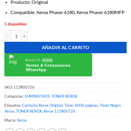
Producto: Original
Compatible: Xerox Phaser 6180, Xerox Phaser 6180MFP
5 disponibles
Tóner Xerox 113R00726 Negro Original 8,000 Páginas cantidad
AÑADIR AL CARRITO
Ronal Ch.
En línea
Ventas & Cotizaciones
WhatsApp
SKU:
113R00726
Categorías:
SUMINISTROS
,
TONER XEROX
Etiquetas:
Cartucho Xerox Original
,
Tóner 8000 páginas
,
Tóner Negro
Xerox
,
TONER XEROX
,
Xerox 113R00726
Marca:
Xerox