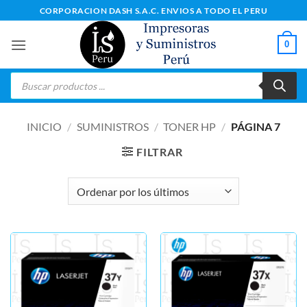
Saltar
CORPORACION DASH S.A.C. ENVIOS A TODO EL PERU
al
contenido
0
Búsqueda
de
productos
INICIO
/
SUMINISTROS
/
TONER HP
/
PÁGINA 7
FILTRAR