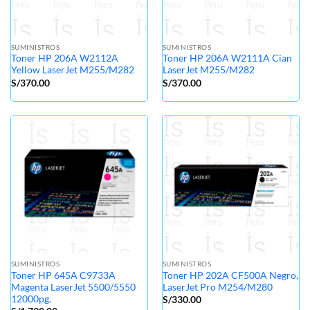
SUMINISTROS
SUMINISTROS
Toner HP 206A W2112A
Toner HP 206A W2111A Cian
Yellow LaserJet M255/M282
LaserJet M255/M282
S/
370.00
S/
370.00
SUMINISTROS
SUMINISTROS
Toner HP 645A C9733A
Toner HP 202A CF500A Negro,
Magenta LaserJet 5500/5550
LaserJet Pro M254/M280
12000pg.
S/
330.00