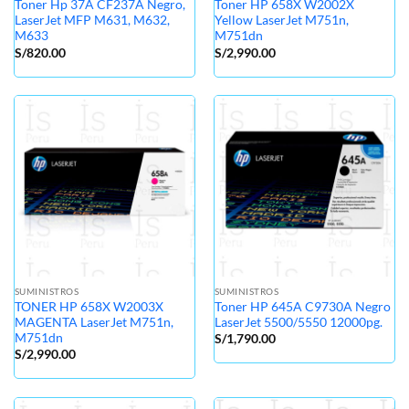
Toner Hp 37A CF237A Negro,
Toner HP 658X W2002X
LaserJet MFP M631, M632,
Yellow LaserJet M751n,
M633
M751dn
S/
820.00
S/
2,990.00
SUMINISTROS
SUMINISTROS
TONER HP 658X W2003X
Toner HP 645A C9730A Negro
MAGENTA LaserJet M751n,
LaserJet 5500/5550 12000pg.
M751dn
S/
1,790.00
S/
2,990.00