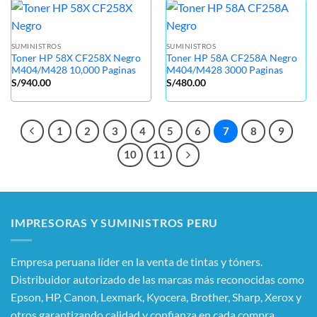
SUMINISTROS
SUMINISTROS
Toner HP 58X CF258X Negro
Toner HP 58A CF258A Negro
M404/M428 10,000 Paginas
M404/M428 3000 Paginas
S/
940.00
S/
480.00
1
2
3
4
5
6
7
8
9
10
11
IMPRESORAS Y SUMINISTROS PERU
Empresa peruana líder en la venta de tintas y tóners.
Distribuidor autorizado de las marcas más reconocidas como
Epson, HP, Canon, Lexmark, Kyocera, Brother, Sharp, Xerox y
otros garantizando calidad y confianza en cada compra.