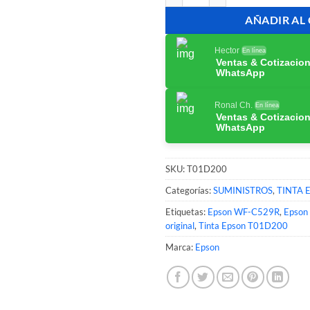
AÑADIR AL
Hector
En línea
Ventas & Cotizacio
WhatsApp
Ronal Ch.
En línea
Ventas & Cotizacio
WhatsApp
SKU:
T01D200
Categorías:
SUMINISTROS
,
TINTA 
Etiquetas:
Epson WF-C529R
,
Epson
original
,
Tinta Epson T01D200
Marca:
Epson