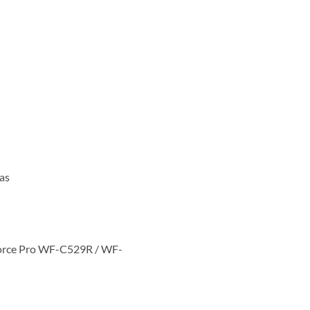
as
rce Pro WF-C529R / WF-
29R WF-C579R Original, 20,000 Páginas cantidad