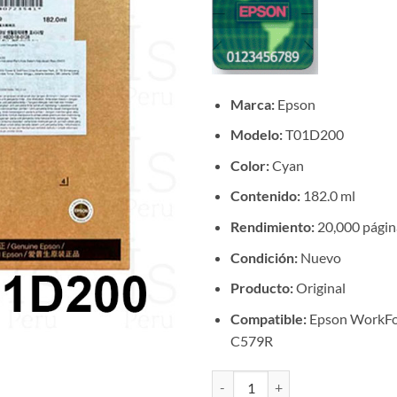
Marca:
Epson
Modelo:
T01D200
Color:
Cyan
Contenido:
182.0 ml
Rendimiento:
20,000 págin
Condición:
Nuevo
Producto:
Original
Compatible:
Epson WorkFo
C579R
Tinta Epson T01D200 Cyan WF-C5