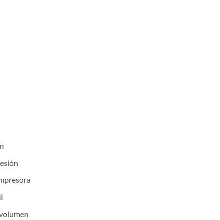
ón
resión
impresora
l
o volumen