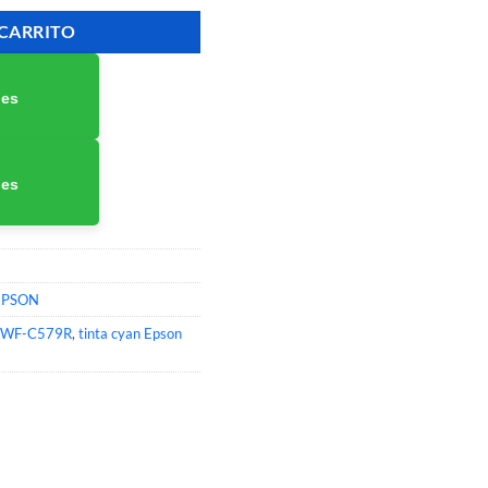
 CARRITO
nes
nes
EPSON
 WF-C579R
,
tinta cyan Epson