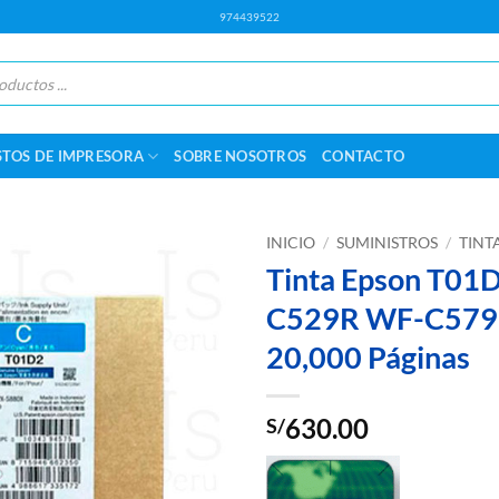
974439522
STOS DE IMPRESORA
SOBRE NOSOTROS
CONTACTO
INICIO
/
SUMINISTROS
/
TINT
Tinta Epson T01
C529R WF-C579R 
20,000 Páginas
630.00
S/