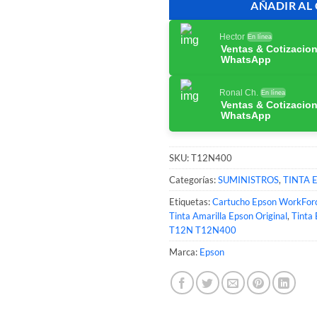
AÑADIR AL
Hector
En línea
Ventas & Cotizacio
WhatsApp
Ronal Ch.
En línea
Ventas & Cotizacio
WhatsApp
SKU:
T12N400
Categorías:
SUMINISTROS
,
TINTA 
Etiquetas:
Cartucho Epson WorkFor
Tinta Amarilla Epson Original
,
Tinta
T12N T12N400
Marca:
Epson