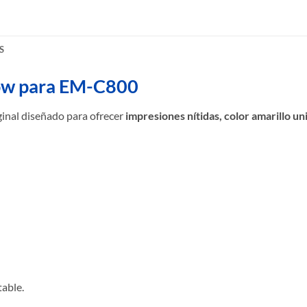
S
ow para EM-C800
ginal diseñado para ofrecer
impresiones nítidas, color amarillo u
able.