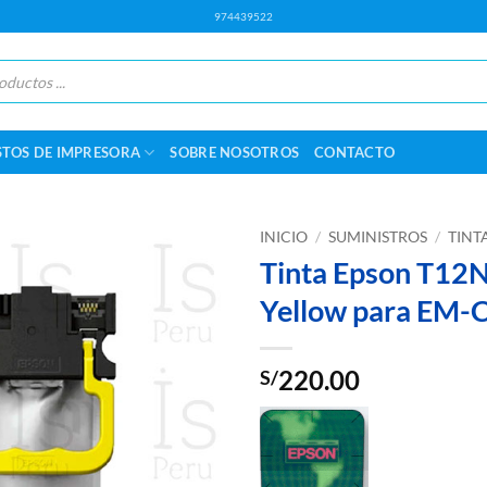
974439522
STOS DE IMPRESORA
SOBRE NOSOTROS
CONTACTO
INICIO
/
SUMINISTROS
/
TINT
Tinta Epson T12
Yellow para EM-
220.00
S/