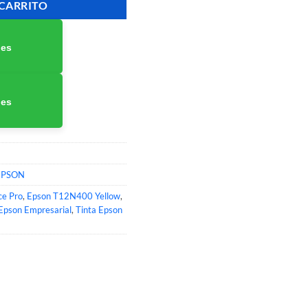
 CARRITO
nes
nes
EPSON
ce Pro
,
Epson T12N400 Yellow
,
 Epson Empresarial
,
Tinta Epson