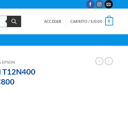
0
ACCEDER
CARRITO /
S/
0.00
A EPSON
N T12N400
C800