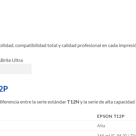
ilidad, compatibilidad total y calidad profesional en cada impresi
12P
iferencia entre la serie estándar
T12N
y la serie de alta capacidad
EPSON T12P
Alta
165 ml (C, M, Y) / 7