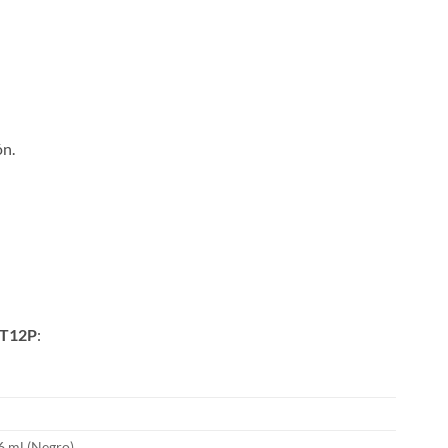
ón.
T12P
:
16 ml (Negro)