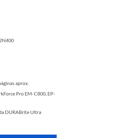
12N400
áginas aprox.
rkForce Pro EM-C800, EP-
ada DURABrite Ultra
w para EM-C800 cantidad