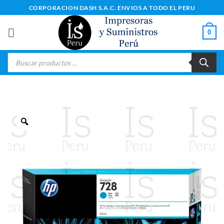
Saltar
CORPORACION DASH S.A.C. ENVIOS A TODO EL PERU
al
contenido
0
Búsqueda
de
productos
Zoom