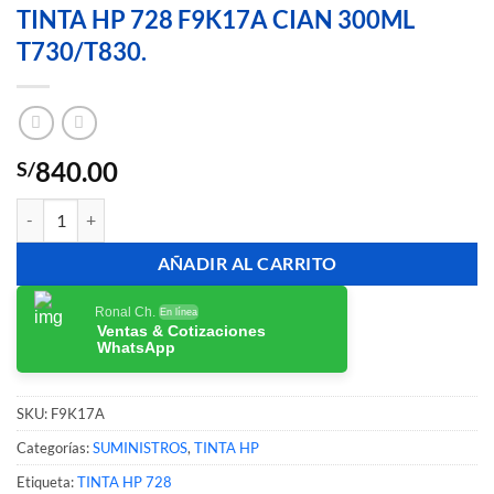
TINTA HP 728 F9K17A CIAN 300ML
T730/T830.
840.00
S/
TINTA HP 728 F9K17A CIAN 300ML T730/T830. cantidad
AÑADIR AL CARRITO
Ronal Ch.
En línea
Ventas & Cotizaciones
WhatsApp
SKU:
F9K17A
Categorías:
SUMINISTROS
,
TINTA HP
Etiqueta:
TINTA HP 728