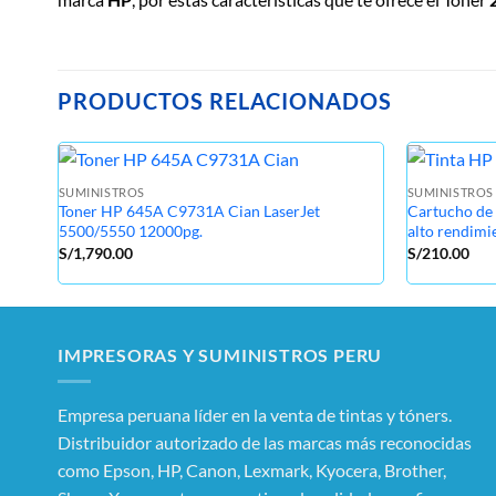
PRODUCTOS RELACIONADOS
SUMINISTROS
SUMINISTROS
Toner HP 645A C9731A Cian LaserJet
Cartucho de
5500/5550 12000pg.
alto rendimi
S/
1,790.00
S/
210.00
IMPRESORAS Y SUMINISTROS PERU
Empresa peruana líder en la venta de tintas y tóners.
Distribuidor autorizado de las marcas más reconocidas
como Epson, HP, Canon, Lexmark, Kyocera, Brother,