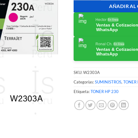
AÑADIR AL
Hector
En línea
Ventas & Cotizacio
WhatsApp
Ronal Ch.
En línea
Ventas & Cotizacio
WhatsApp
SKU:
W2303A
Categorías:
SUMINISTROS
,
TONER 
Etiqueta:
TONER HP 230