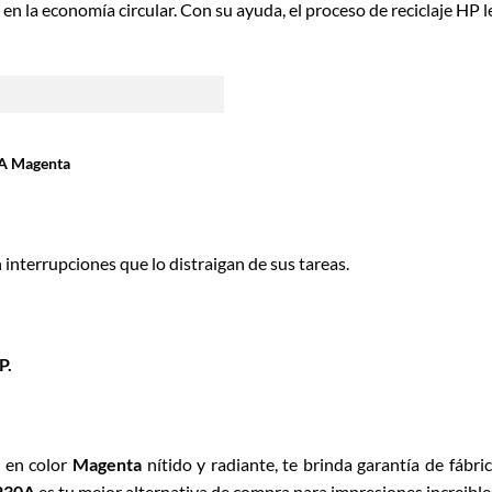
en la economía circular. Con su ayuda, el proceso de reciclaje HP l
0A Magenta
 interrupciones que lo distraigan de sus tareas.
P.
n en color
Magenta
nítido y radiante, te brinda garantía de fábri
230A
es tu mejor alternativa de compra para impresiones increible