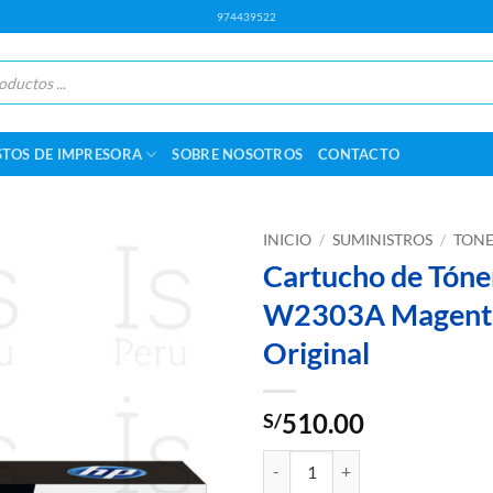
974439522
STOS DE IMPRESORA
SOBRE NOSOTROS
CONTACTO
INICIO
/
SUMINISTROS
/
TONE
Cartucho de Tón
W2303A Magenta,
Original
510.00
S/
Cartucho de Tóner HP 230A W2303