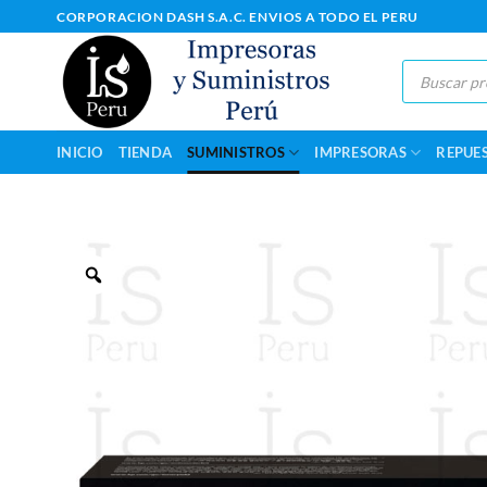
Saltar
CORPORACION DASH S.A.C. ENVIOS A TODO EL PERU
al
contenido
Búsqueda
de
productos
INICIO
TIENDA
SUMINISTROS
IMPRESORAS
REPUE
Zoom