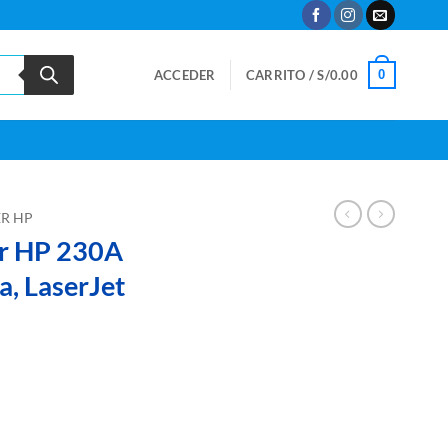
0
ACCEDER
CARRITO /
S/
0.00
R HP
er HP 230A
 LaserJet
A Magenta, LaserJet Original cantidad