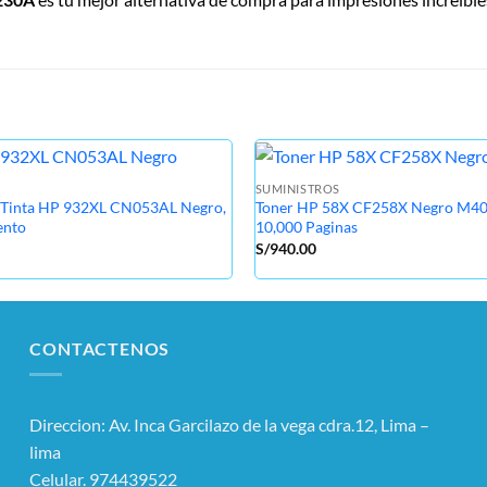
SUMINISTROS
 Tinta HP 932XL CN053AL Negro,
Toner HP 58X CF258X Negro M4
ento
10,000 Paginas
S/
940.00
CONTACTENOS
Direccion: Av. Inca Garcilazo de la vega cdra.12, Lima –
lima
Celular. 974439522