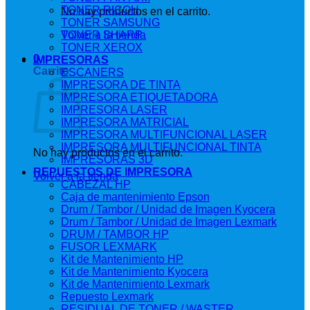
TONER RICOH
No hay productos en el carrito.
TONER SAMSUNG
Volver a la tienda
TONER SHARP
TONER XEROX
0
IMPRESORAS
Carrito
ESCANERS
IMPRESORA DE TINTA
IMPRESORA ETIQUETADORA
IMPRESORA LASER
IMPRESORA MATRICIAL
IMPRESORA MULTIFUNCIONAL LASER
IMPRESORA MULTIFUNCIONAL TINTA
No hay productos en el carrito.
IMPRESORAS 3D
REPUESTOS DE IMPRESORA
Volver a la tienda
CABEZAL HP
Caja de mantenimiento Epson
Drum / Tambor / Unidad de Imagen Kyocera
Drum / Tambor / Unidad de Imagen Lexmark
DRUM / TAMBOR HP
FUSOR LEXMARK
Kit de Mantenimiento HP
Kit de Mantenimiento Kyocera
Kit de Mantenimiento Lexmark
Repuesto Lexmark
RESIDUAL DE TONER / WASTER