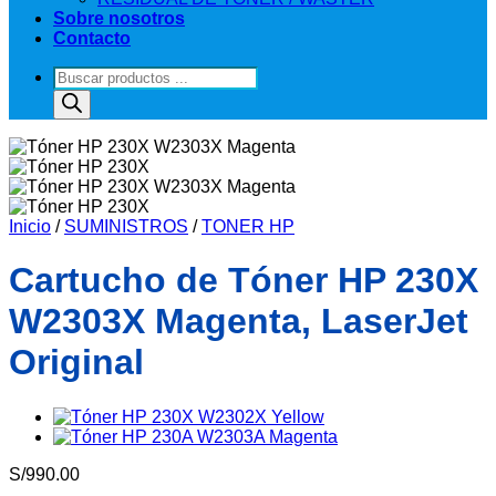
Sobre nosotros
Contacto
Búsqueda
de
productos
Zoom
Inicio
/
SUMINISTROS
/
TONER HP
Cartucho de Tóner HP 230X
W2303X Magenta, LaserJet
Original
S/
990.00