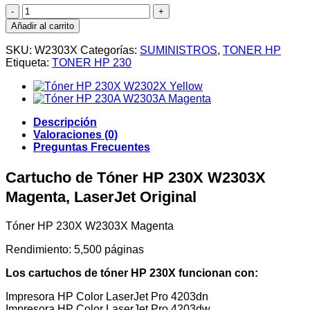
Cartucho
de
Añadir al carrito
Tóner
HP
SKU:
W2303X
Categorías:
SUMINISTROS
,
TONER HP
230X
Etiqueta:
TONER HP 230
W2303X
Magenta,
LaserJet
Original
cantidad
Descripción
Valoraciones (0)
Preguntas Frecuentes
Cartucho de Tóner HP 230X W2303X
Magenta, LaserJet Original
Tóner HP 230X W2303X Magenta
Rendimiento: 5,500 páginas
Los cartuchos de tóner HP 230X funcionan con:
Impresora HP Color LaserJet Pro 4203dn
Impresora HP Color LaserJet Pro 4203dw