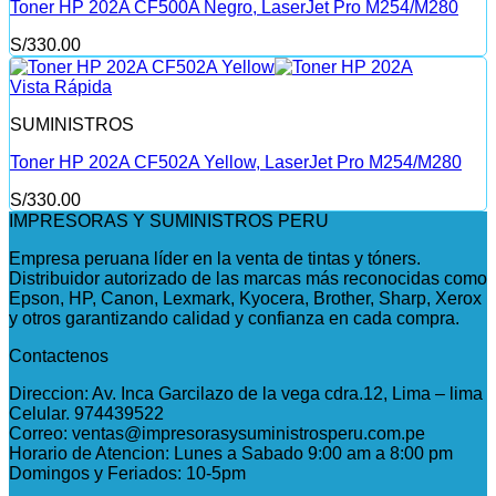
Toner HP 202A CF500A Negro, LaserJet Pro M254/M280
S/
330.00
Vista Rápida
SUMINISTROS
Toner HP 202A CF502A Yellow, LaserJet Pro M254/M280
S/
330.00
IMPRESORAS Y SUMINISTROS PERU
Empresa peruana líder en la venta de tintas y tóners.
Distribuidor autorizado de las marcas más reconocidas como
Epson, HP, Canon, Lexmark, Kyocera, Brother, Sharp, Xerox
y otros garantizando calidad y confianza en cada compra.
Contactenos
Direccion: Av. Inca Garcilazo de la vega cdra.12, Lima – lima
Celular. 974439522
Correo: ventas@impresorasysuministrosperu.com.pe
Horario de Atencion: Lunes a Sabado 9:00 am a 8:00 pm
Domingos y Feriados: 10-5pm