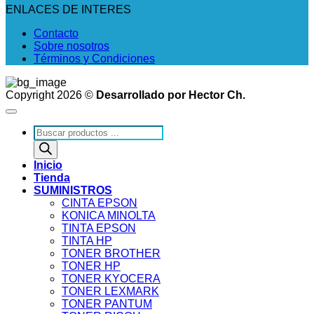
ENLACES DE INTERES
Contacto
Sobre nosotros
Términos y Condiciones
Copyright 2026 ©
Desarrollado por Hector Ch.
Búsqueda
de
productos
Inicio
Tienda
SUMINISTROS
CINTA EPSON
KONICA MINOLTA
TINTA EPSON
TINTA HP
TONER BROTHER
TONER HP
TONER KYOCERA
TONER LEXMARK
TONER PANTUM