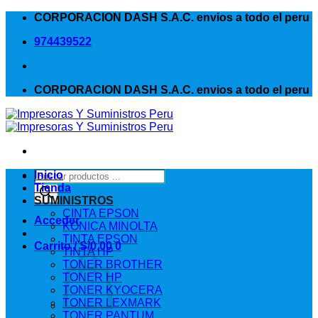
Saltar
CORPORACION DASH S.A.C. envios a todo el peru
al
974439522
contenido
CORPORACION DASH S.A.C. envios a todo el peru
Búsqueda
Inicio
de
Tienda
productos
SUMINISTROS
CINTA EPSON
Acceder
KONICA MINOLTA
TINTA EPSON
Carrito /
S/
0.00
0
TINTA HP
TONER BROTHER
TONER HP
TONER KYOCERA
TONER LEXMARK
TONER PANTUM