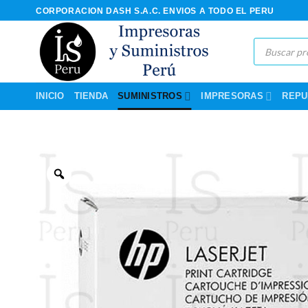
Saltar
CORPORACION DASH S.A.C. ENVIOS A TODO EL PERU
al
contenido
Búsqueda
de
productos
INICIO
TIENDA
SUMINISTROS
IMPRESORAS
REPU
Zoom