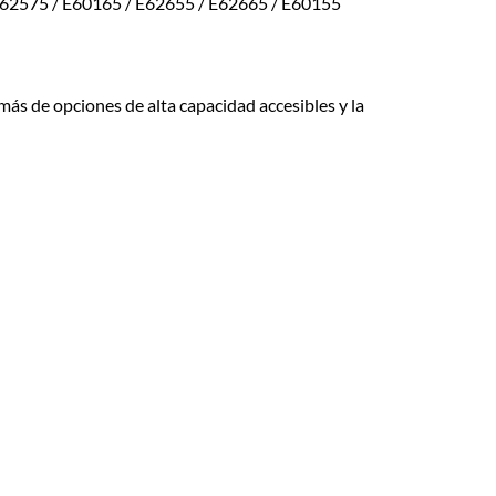
2575 / E60165 / E62655 / E62665 / E60155
más de opciones de alta capacidad accesibles y la