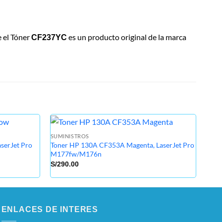
e el Tóner
es un producto original de la marca
CF237YC
SUMINISTROS
SUMI
serJet Pro
Toner HP 130A CF353A Magenta, LaserJet Pro
Tone
M177fw/M176n
M25
S/
290.00
S/
37
ENLACES DE INTERES