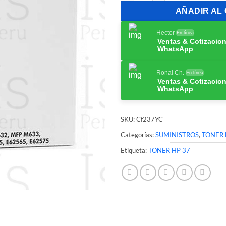
AÑADIR AL
Hector
En línea
Ventas & Cotizacio
WhatsApp
Ronal Ch.
En línea
Ventas & Cotizacio
WhatsApp
SKU:
Cf237YC
Categorías:
SUMINISTROS
,
TONER 
Etiqueta:
TONER HP 37