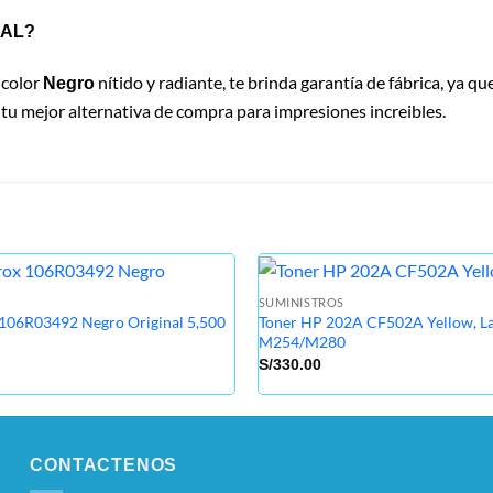
NAL?
 color
nítido y radiante, te brinda garantía de fábrica, ya qu
Negro
 tu mejor alternativa de compra para impresiones increibles.
SUMINISTROS
 106R03492 Negro Original 5,500
Toner HP 202A CF502A Yellow, La
M254/M280
S/
330.00
CONTACTENOS