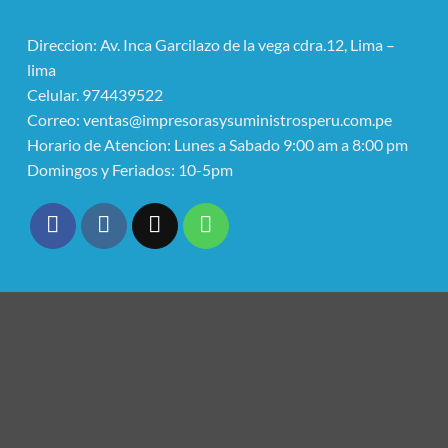
Direccion: Av. Inca Garcilazo de la vega cdra.12, Lima –
lima
Celular. 974439522
Correo: ventas@impresorasysuministrosperu.com.pe
Horario de Atencion: Lunes a Sabado 9:00 am a 8:00 pm
Domingos y Feriados: 10-5pm