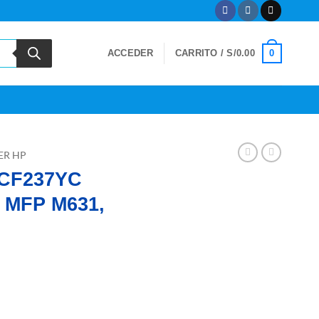
0
ACCEDER
CARRITO /
S/
0.00
ER HP
 CF237YC
t MFP M631,
, LaserJet MFP M631, M632, M633 cantidad