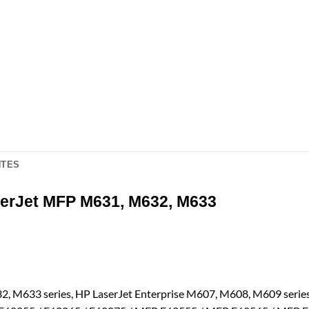
NTES
erJet MFP M631, M632, M633
2, M633 series, HP LaserJet Enterprise M607, M608, M609 serie