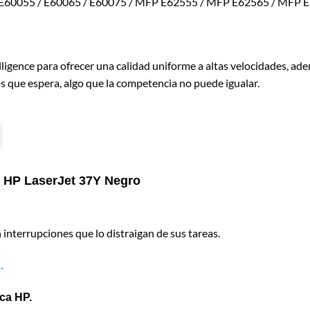
60055 / E60065 / E60075 / MFP E62555 / MFP E62565 / MFP E6
ligence para ofrecer una calidad uniforme a altas velocidades, ade
s que espera, algo que la competencia no puede igualar.
to HP LaserJet 37Y Negro
 interrupciones que lo distraigan de sus tareas.
.
rca HP.