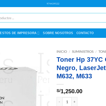
974439522
ESTOS DE IMPRESORA
SOBRE NOSOTROS
CONTACTO
INICIO
/
SUMINISTROS
/
TON
Toner Hp 37YC
Negro, LaserJe
M632, M633
1,250.00
S/
Toner Hp 37YC CF237YC Negro