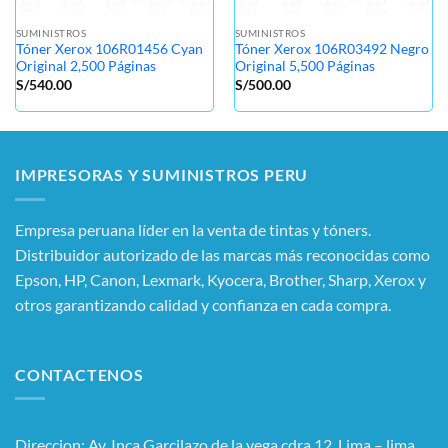
SUMINISTROS
SUMINISTROS
Tóner Xerox 106R01456 Cyan
Tóner Xerox 106R03492 Negro
Original 2,500 Páginas
Original 5,500 Páginas
S/
540.00
S/
500.00
IMPRESORAS Y SUMINISTROS PERU
Empresa peruana líder en la venta de tintas y tóners.
Distribuidor autorizado de las marcas más reconocidas como
Epson, HP, Canon, Lexmark, Kyocera, Brother, Sharp, Xerox y
otros garantizando calidad y confianza en cada compra.
CONTACTENOS
Direccion: Av. Inca Garcilazo de la vega cdra.12, Lima – lima