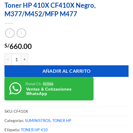
Toner HP 410X CF410X Negro,
M377/M452/MFP M477
660.00
S/
Toner HP 410X CF410X Negro, M377/M452/MFP M477 cantidad
AÑADIR AL CARRITO
Ronal Ch.
En línea
Ventas & Cotizaciones
WhatsApp
SKU:
CF410X
Categorías:
SUMINISTROS
,
TONER HP
Etiqueta:
TONER HP 410