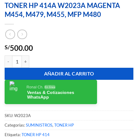
TONER HP 414A W2023A MAGENTA
M454, M479, M455, MFP M480
500.00
S/
TONER HP 414A W2023A MAGENTA M454, M479, M455, MFP M480
AÑADIR AL CARRITO
Ronal Ch.
En línea
Ventas & Cotizaciones
WhatsApp
SKU:
W2023A
Categorías:
SUMINISTROS
,
TONER HP
Etiqueta:
TONER HP 414