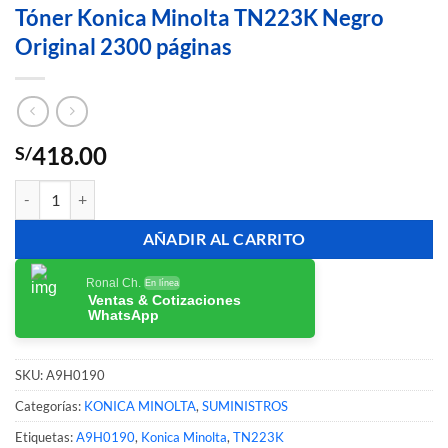
Tóner Konica Minolta TN223K Negro
Original 2300 páginas
418.00
S/
Tóner Konica Minolta TN223K Negro Original 2300 páginas cantidad
AÑADIR AL CARRITO
Ronal Ch.
En línea
Ventas & Cotizaciones
WhatsApp
SKU:
A9H0190
Categorías:
KONICA MINOLTA
,
SUMINISTROS
Etiquetas:
A9H0190
,
Konica Minolta
,
TN223K