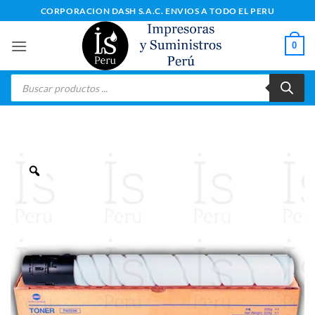
Saltar
CORPORACION DASH S.A.C. ENVIOS A TODO EL PERU
al
contenido
0
Búsqueda
de
productos
Zoom