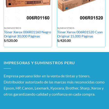
SUMINISTROS
SUMINISTROS
Tóner Xerox 006R01160 Negro
Tóner Xerox 006R01520 Cyan
Original 30,000 Páginas
Original 15,000 Páginas
S/
520.00
S/
420.00
IMPRESORAS Y SUMINISTROS PERU
Empresa peruana líder en la venta de tintas y tóners.
Distribuidor autorizado de las marcas más reconocidas como
Epson, HP, Canon, Lexmark, Kyocera, Brother, Sharp, Xerox y
otros garantizando calidad y confianza en cada compra.