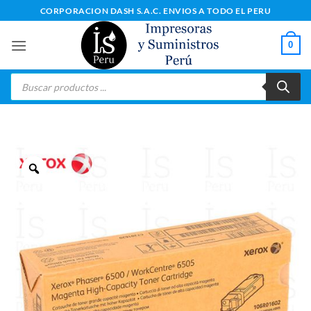
Saltar
CORPORACION DASH S.A.C. ENVIOS A TODO EL PERU
al
contenido
0
Búsqueda
de
productos
Zoom