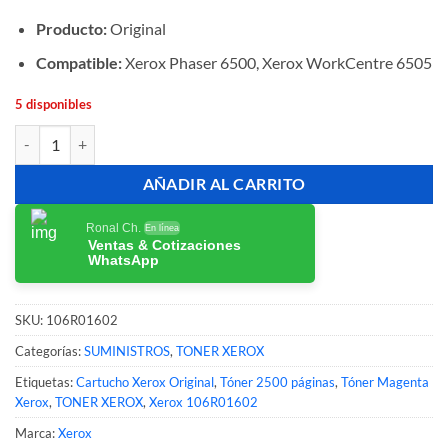
Producto:
Original
Compatible:
Xerox Phaser 6500, Xerox WorkCentre 6505
5 disponibles
Tóner Xerox 106R01602 Magenta Original 2,500 Páginas cantidad
AÑADIR AL CARRITO
Ronal Ch.
En línea
Ventas & Cotizaciones
WhatsApp
SKU:
106R01602
Categorías:
SUMINISTROS
,
TONER XEROX
Etiquetas:
Cartucho Xerox Original
,
Tóner 2500 páginas
,
Tóner Magenta
Xerox
,
TONER XEROX
,
Xerox 106R01602
Marca:
Xerox