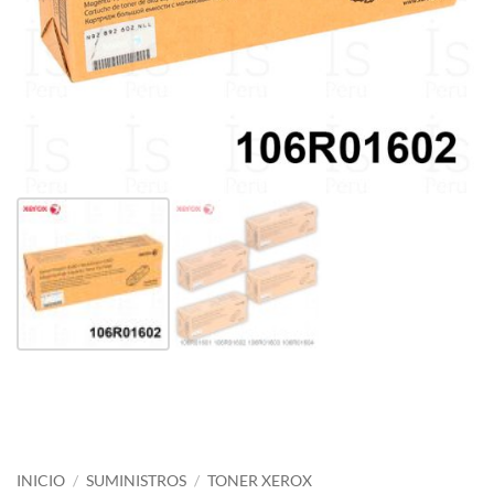
INICIO
/
SUMINISTROS
/
TONER XEROX