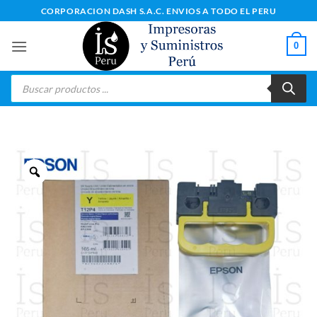
Saltar
CORPORACION DASH S.A.C. ENVIOS A TODO EL PERU
al
contenido
0
Búsqueda
de
productos
Zoom